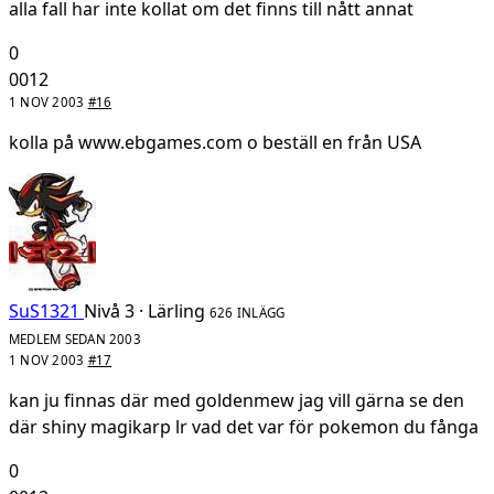
alla fall har inte kollat om det finns till nått annat
0
0012
1 NOV 2003
#16
kolla på www.ebgames.com o beställ en från USA
SuS1321
Nivå 3 · Lärling
626 INLÄGG
MEDLEM SEDAN 2003
1 NOV 2003
#17
kan ju finnas där med goldenmew jag vill gärna se den
där shiny magikarp lr vad det var för pokemon du fånga
0