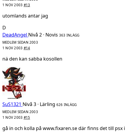
1 NOV 2003
#13
utomlands antar jag
D
DeadAngel
Nivå 2 · Novis
363 INLÄGG
MEDLEM SEDAN 2003
1 NOV 2003
#14
nä den kan sabba kosollen
SuS1321
Nivå 3 · Lärling
626 INLÄGG
MEDLEM SEDAN 2003
1 NOV 2003
#15
gå in och kolla på www.fixaren.se där finns det till psx i