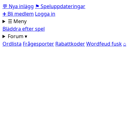
💬
Nya inlägg
⚑
Speluppdateringar
➕
Bli medlem
Logga in
☰ Meny
Bläddra efter spel
Forum ▾
Ordlista
Frågesporter
Rabattkoder
Wordfeud fusk
⌂