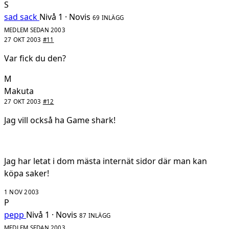
S
sad sack
Nivå 1 · Novis
69 INLÄGG
MEDLEM SEDAN 2003
27 OKT 2003
#11
Var fick du den?
M
Makuta
27 OKT 2003
#12
Jag vill också ha Game shark!
Jag har letat i dom mästa internät sidor där man kan
köpa saker!
1 NOV 2003
P
pepp
Nivå 1 · Novis
87 INLÄGG
MEDLEM SEDAN 2003