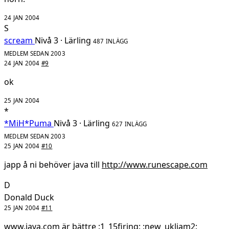
24 JAN 2004
S
scream
Nivå 3 · Lärling
487 INLÄGG
MEDLEM SEDAN 2003
24 JAN 2004
#9
ok
25 JAN 2004
*
*MiH*Puma
Nivå 3 · Lärling
627 INLÄGG
MEDLEM SEDAN 2003
25 JAN 2004
#10
japp å ni behöver java till
http://www.runescape.com
D
Donald Duck
25 JAN 2004
#11
www.java.com är bättre :1_15firing: :new_ukliam2: