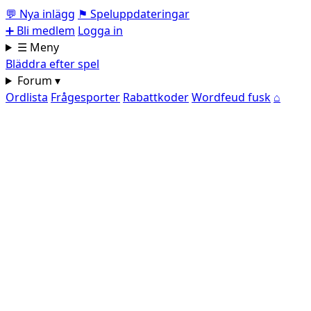
💬
Nya inlägg
⚑
Speluppdateringar
➕
Bli medlem
Logga in
☰ Meny
Bläddra efter spel
Forum ▾
Ordlista
Frågesporter
Rabattkoder
Wordfeud fusk
⌂