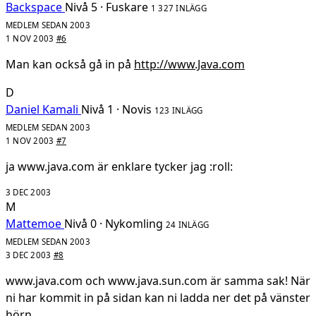
Backspace
Nivå 5 · Fuskare
1 327 INLÄGG
MEDLEM SEDAN 2003
1 NOV 2003
#6
Man kan också gå in på
http://www.Java.com
D
Daniel Kamali
Nivå 1 · Novis
123 INLÄGG
MEDLEM SEDAN 2003
1 NOV 2003
#7
ja www.java.com är enklare tycker jag :roll:
3 DEC 2003
M
Mattemoe
Nivå 0 · Nykomling
24 INLÄGG
MEDLEM SEDAN 2003
3 DEC 2003
#8
www.java.com och www.java.sun.com är samma sak! När
ni har kommit in på sidan kan ni ladda ner det på vänster
hörn.