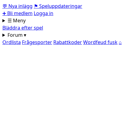
💬
Nya inlägg
⚑
Speluppdateringar
➕
Bli medlem
Logga in
☰ Meny
Bläddra efter spel
Forum ▾
Ordlista
Frågesporter
Rabattkoder
Wordfeud fusk
⌂