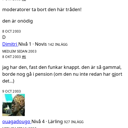
moderatorer ta bort den här tråden!
den är onödig
8 OCT 2003
D
Dimitri
Nivå 1 · Novis
142 INLÄGG
MEDLEM SEDAN 2003
8 OKT 2003
#6
jag har den, fast den funkar knappt. den är så gammal,
borde nog gå i pension (om den nu inte redan har gjort
det...)
9 OCT 2003
ouagadougo
Nivå 4 · Lärling
927 INLÄGG