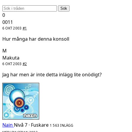
Sök
0
0011
6 OKT 2003
#1
Hur många har denna konsoll
M
Makuta
6 OKT 2003
#2
Jag har men är inte detta inlägg lite onödigt?
Nain
Nivå 7 · Fuskare
1 563 INLÄGG