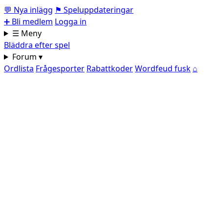
💬
Nya inlägg
⚑
Speluppdateringar
➕
Bli medlem
Logga in
☰ Meny
Bläddra efter spel
Forum ▾
Ordlista
Frågesporter
Rabattkoder
Wordfeud fusk
⌂