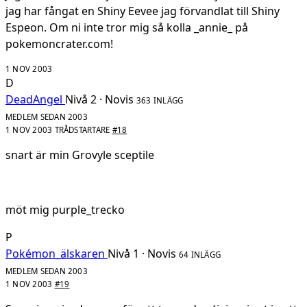
jag har fångat en Shiny Eevee jag förvandlat till Shiny
Espeon. Om ni inte tror mig så kolla _annie_ på
pokemoncrater.com!
1 NOV 2003
D
DeadAngel
Nivå 2 · Novis
363 INLÄGG
MEDLEM SEDAN 2003
1 NOV 2003
TRÅDSTARTARE
#18
snart är min Grovyle sceptile
möt mig purple_trecko
P
Pokémon_älskaren
Nivå 1 · Novis
64 INLÄGG
MEDLEM SEDAN 2003
1 NOV 2003
#19