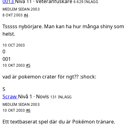
0013
Nivå 11 · Veteranfuskare
6 629 INLÄGG
MEDLEM SEDAN 2003
8 OKT 2003
#4
Tsssss nybörjare. Man kan ha hur många shiny som
helst.
10 OCT 2003
0
001
10 OKT 2003
#5
vad är pokemon crater för ngt?? :shock:
S
Scraw
Nivå 1 · Novis
131 INLÄGG
MEDLEM SEDAN 2003
10 OKT 2003
#6
Ett textbaserat spel där du är Pokémon tränare.