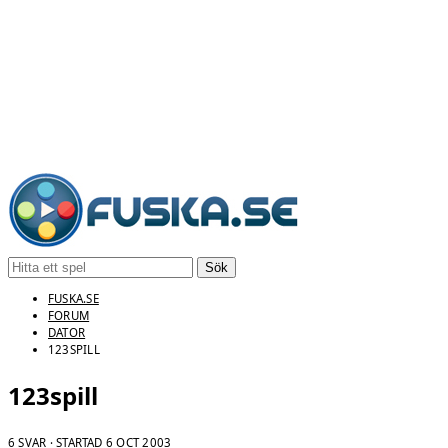
Sök
FUSKA.SE
FORUM
DATOR
123SPILL
123spill
6 SVAR · STARTAD
6 OCT 2003