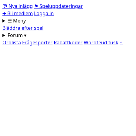
💬
Nya inlägg
⚑
Speluppdateringar
➕
Bli medlem
Logga in
☰ Meny
Bläddra efter spel
Forum ▾
Ordlista
Frågesporter
Rabattkoder
Wordfeud fusk
⌂