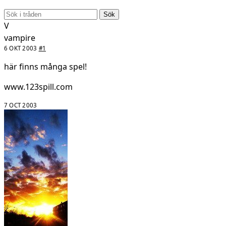
Sök
V
vampire
6 OKT 2003
#1
här finns många spel!
www.123spill.com
7 OCT 2003