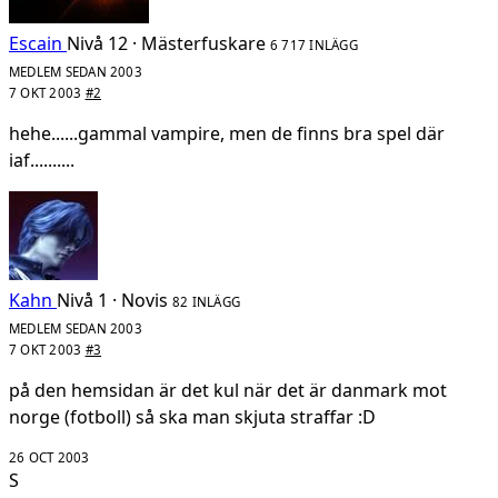
Escain
Nivå 12 · Mästerfuskare
6 717 INLÄGG
MEDLEM SEDAN 2003
7 OKT 2003
#2
hehe......gammal vampire, men de finns bra spel där
iaf..........
Kahn
Nivå 1 · Novis
82 INLÄGG
MEDLEM SEDAN 2003
7 OKT 2003
#3
på den hemsidan är det kul när det är danmark mot
norge (fotboll) så ska man skjuta straffar :D
26 OCT 2003
S