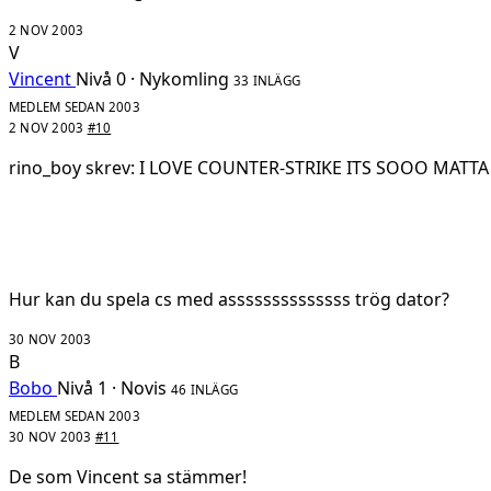
2 NOV 2003
V
Vincent
Nivå 0 · Nykomling
33 INLÄGG
MEDLEM SEDAN 2003
2 NOV 2003
#10
rino_boy skrev: I LOVE COUNTER-STRIKE ITS SOOO MAT
Hur kan du spela cs med assssssssssssss trög dator?
30 NOV 2003
B
Bobo
Nivå 1 · Novis
46 INLÄGG
MEDLEM SEDAN 2003
30 NOV 2003
#11
De som Vincent sa stämmer!