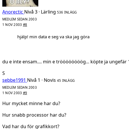
Anorectic
Nivå 3 · Lärling
536 INLÄGG
MEDLEM SEDAN 2003
1 NOV 2003
#8
hjälp! min data e seg va ska jag göra
du e inte ensam.... min e tröööööööög... köpte ja ungefär 19
S
sebbe1991
Nivå 1 · Novis
45 INLÄGG
MEDLEM SEDAN 2003
1 NOV 2003
#9
Hur mycket minne har du?
Hur snabb processor har du?
Vad har du för grafikkort?