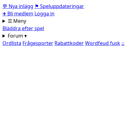
💬
Nya inlägg
⚑
Speluppdateringar
➕
Bli medlem
Logga in
☰ Meny
Bläddra efter spel
Forum ▾
Ordlista
Frågesporter
Rabattkoder
Wordfeud fusk
⌂