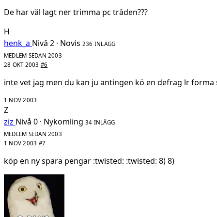
De har väl lagt ner trimma pc tråden???
H
henk_a
Nivå 2 · Novis
236 INLÄGG
MEDLEM SEDAN 2003
28 OKT 2003
#6
inte vet jag men du kan ju antingen kö en defrag lr forma s
1 NOV 2003
Z
ziz
Nivå 0 · Nykomling
34 INLÄGG
MEDLEM SEDAN 2003
1 NOV 2003
#7
köp en ny spara pengar :twisted: :twisted: 8) 8)