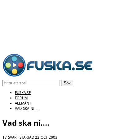
Sök
FUSKA.SE
FORUM
ALLMÄNT
VAD SKA NI....
Vad ska ni....
17 SVAR · STARTAD
22 OCT 2003