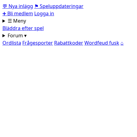
💬
Nya inlägg
⚑
Speluppdateringar
➕
Bli medlem
Logga in
☰ Meny
Bläddra efter spel
Forum ▾
Ordlista
Frågesporter
Rabattkoder
Wordfeud fusk
⌂