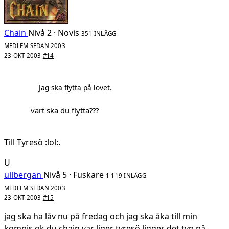
Chain
Nivå 2 · Novis
351 INLÄGG
MEDLEM SEDAN 2003
23 OKT 2003
#14
Jag ska flytta på lovet.
vart ska du flytta???
Till Tyresö :lol:.
U
ullbergan
Nivå 5 · Fuskare
1 119 INLÄGG
MEDLEM SEDAN 2003
23 OKT 2003
#15
jag ska ha låv nu på fredag och jag ska åka till min
kompis ok du chain var liger tyresö ligger det typ på