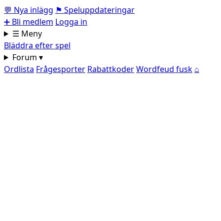
💬
Nya inlägg
⚑
Speluppdateringar
➕
Bli medlem
Logga in
☰ Meny
Bläddra efter spel
Forum ▾
Ordlista
Frågesporter
Rabattkoder
Wordfeud fusk
⌂