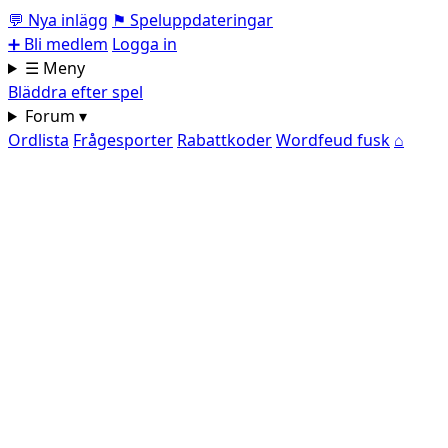
💬
Nya inlägg
⚑
Speluppdateringar
➕
Bli medlem
Logga in
☰ Meny
Bläddra efter spel
Forum ▾
Ordlista
Frågesporter
Rabattkoder
Wordfeud fusk
⌂