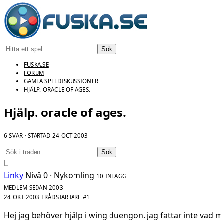
Sök
FUSKA.SE
FORUM
GAMLA SPELDISKUSSIONER
HJÄLP. ORACLE OF AGES.
Hjälp. oracle of ages.
6 SVAR · STARTAD
24 OCT 2003
Sök
L
Linky
Nivå 0 · Nykomling
10 INLÄGG
MEDLEM SEDAN 2003
24 OKT 2003
TRÅDSTARTARE
#1
Hej jag behöver hjälp i wing duengon. jag fattar inte vad