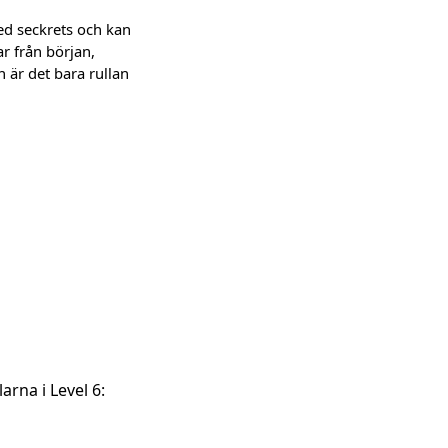
ed seckrets och kan
r från början,
en är det bara rullan
rna i Level 6: