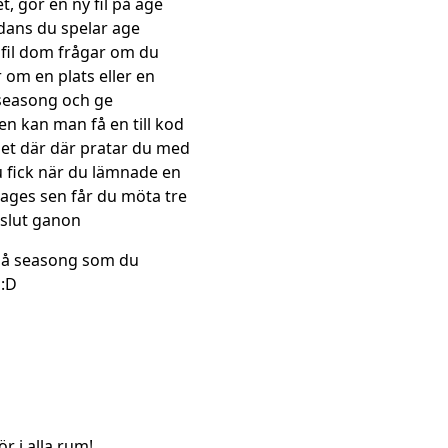
, gör en ny fil på age
edans du spelar age
 fil dom frågar om du
 om en plats eller en
 seasong och ge
n kan man få en till kod
ädet där där pratar du med
 fick när du lämnade en
tt ages sen får du möta tre
 slut ganon
l på seasong som du
 :D
r i alla rum!