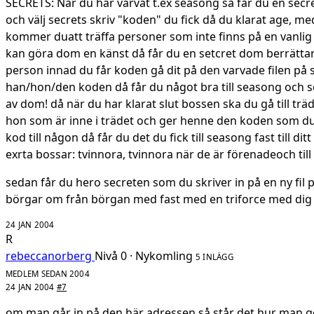
SECRETS: När du har varvat t.ex seasong så får du en secret
och välj secrets skriv "koden" du fick då du klarat age, m
kommer duatt träffa personer som inte finns på en vanlig
kan göra dom en känst då får du en setcret dom berrättar
person innad du får koden gå dit på den varvade filen på
han/hon/den koden då får du något bra till seasong och se
av dom! då när du har klarat slut bossen ska du gå till tr
hon som är inne i trädet och ger henne den koden som du
kod till någon då får du det du fick till seasong fast till di
exrta bossar: tvinnora, tvinnora när de är förenadeoch till
sedan får du hero secreten som du skriver in på en ny fi
börgar om från börgan med fast med en triforce med dig
24 JAN 2004
R
rebeccanorberg
Nivå 0 · Nykomling
5 INLÄGG
MEDLEM SEDAN 2004
24 JAN 2004
#7
om man går in på den här adressen så står det hur man gö