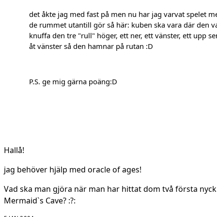
det åkte jag med fast på men nu har jag varvat spelet m
de rummet utantill gör så här: kuben ska vara där den va
knuffa den tre "rull" höger, ett ner, ett vänster, ett upp s
åt vänster så den hamnar på rutan :D
P.S. ge mig gärna poäng:D
Hallå!
jag behöver hjälp med oracle of ages!
Vad ska man gjöra när man har hittat dom två första nyckla
Mermaid`s Cave? :?: