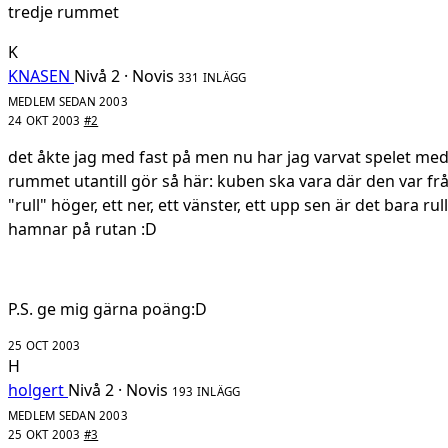
tredje rummet
K
KNASEN
Nivå 2 · Novis
331 INLÄGG
MEDLEM SEDAN 2003
24 OKT 2003
#2
det åkte jag med fast på men nu har jag varvat spelet me
rummet utantill gör så här: kuben ska vara där den var frå
"rull" höger, ett ner, ett vänster, ett upp sen är det bara ru
hamnar på rutan :D
P.S. ge mig gärna poäng:D
25 OCT 2003
H
holgert
Nivå 2 · Novis
193 INLÄGG
MEDLEM SEDAN 2003
25 OKT 2003
#3