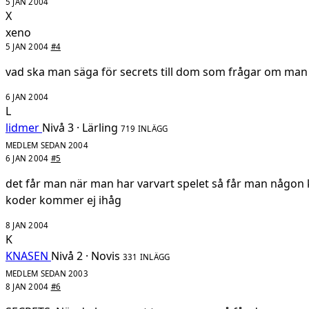
5 JAN 2004
X
xeno
5 JAN 2004
#4
vad ska man säga för secrets till dom som frågar om ma
6 JAN 2004
L
lidmer
Nivå 3 · Lärling
719 INLÄGG
MEDLEM SEDAN 2004
6 JAN 2004
#5
det får man när man har varvart spelet så får man någon ko
koder kommer ej ihåg
8 JAN 2004
K
KNASEN
Nivå 2 · Novis
331 INLÄGG
MEDLEM SEDAN 2003
8 JAN 2004
#6