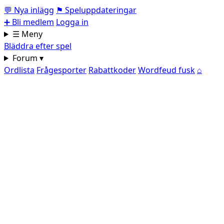
💬
Nya inlägg
⚑
Speluppdateringar
➕
Bli medlem
Logga in
☰ Meny
Bläddra efter spel
Forum ▾
Ordlista
Frågesporter
Rabattkoder
Wordfeud fusk
⌂