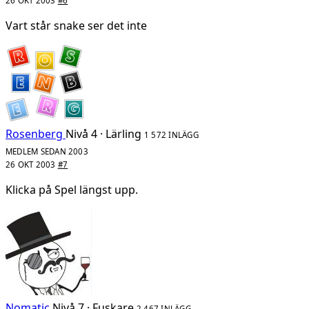
26 OKT 2003
#6
Vart står snake ser det inte
Rosenberg
Nivå 4 · Lärling
1 572 INLÄGG
MEDLEM SEDAN 2003
26 OKT 2003
#7
Klicka på Spel längst upp.
Nomatic
Nivå 7 · Fuskare
2 467 INLÄGG