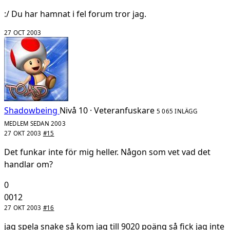
:/ Du har hamnat i fel forum tror jag.
27 OCT 2003
Shadowbeing
Nivå 10 · Veteranfuskare
5 065 INLÄGG
MEDLEM SEDAN 2003
27 OKT 2003
#15
Det funkar inte för mig heller. Någon som vet vad det
handlar om?
0
0012
27 OKT 2003
#16
jag spela snake så kom jag till 9020 poäng så fick jag inte