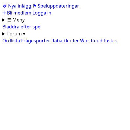
💬
Nya inlägg
⚑
Speluppdateringar
➕
Bli medlem
Logga in
☰ Meny
Bläddra efter spel
Forum ▾
Ordlista
Frågesporter
Rabattkoder
Wordfeud fusk
⌂