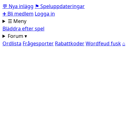
💬
Nya inlägg
⚑
Speluppdateringar
➕
Bli medlem
Logga in
☰ Meny
Bläddra efter spel
Forum ▾
Ordlista
Frågesporter
Rabattkoder
Wordfeud fusk
⌂