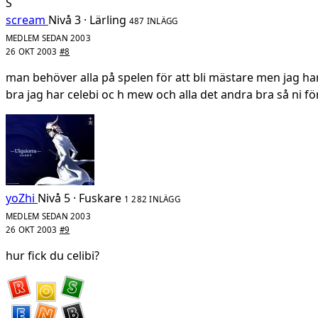
S
scream
Nivå 3 · Lärling
487 INLÄGG
MEDLEM SEDAN 2003
26 OKT 2003
#8
man behöver alla på spelen för att bli mästare men jag har 
bra jag har celebi oc h mew och alla det andra bra så ni fö
yoZhi
Nivå 5 · Fuskare
1 282 INLÄGG
MEDLEM SEDAN 2003
26 OKT 2003
#9
hur fick du celibi?