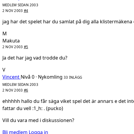
MEDLEM SEDAN 2003
2 NOV 2003
#4
jag har det spelet har du samlat på dig alla klistermäkena 
M
Makuta
2 NOV 2003
#5
Ja det har jag vad trodde du?
V
Vincent
Nivå 0 · Nykomling
33 INLÄGG
MEDLEM SEDAN 2003
2 NOV 2003
#6
ehhhhh hallo du får säga viket spel det är annars e det inte
fattar du vell :1_h: . (pucko)
Vill du vara med i diskussionen?
Bli medlem
Logga in