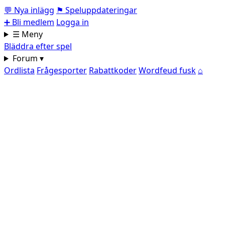
💬
Nya inlägg
⚑
Speluppdateringar
➕
Bli medlem
Logga in
☰ Meny
Bläddra efter spel
Forum ▾
Ordlista
Frågesporter
Rabattkoder
Wordfeud fusk
⌂