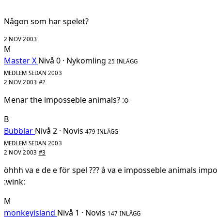
Någon som har spelet?
2 NOV 2003
M
Master X
Nivå 0 · Nykomling
25 INLÄGG
MEDLEM SEDAN 2003
2 NOV 2003
#2
Menar the imposseble animals? :o
B
Bubblar
Nivå 2 · Novis
479 INLÄGG
MEDLEM SEDAN 2003
2 NOV 2003
#3
öhhh va e de e för spel ??? å va e imposseble animals imp
:wink:
M
monkeyisland
Nivå 1 · Novis
147 INLÄGG