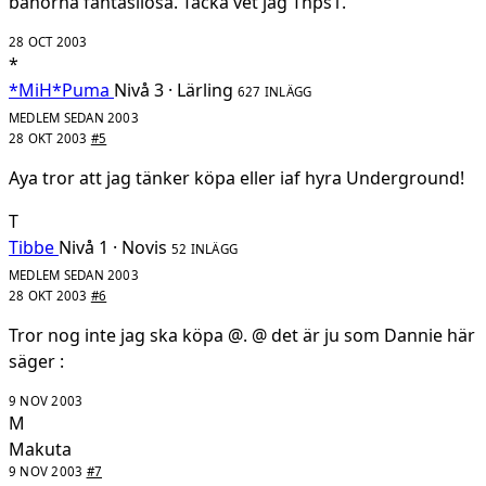
banorna fantasilösa. Tacka vet jag Thps1.
28 OCT 2003
*
*MiH*Puma
Nivå 3 · Lärling
627 INLÄGG
MEDLEM SEDAN 2003
28 OKT 2003
#5
Aya tror att jag tänker köpa eller iaf hyra Underground!
T
Tibbe
Nivå 1 · Novis
52 INLÄGG
MEDLEM SEDAN 2003
28 OKT 2003
#6
Tror nog inte jag ska köpa @. @ det är ju som Dannie här
säger :
9 NOV 2003
M
Makuta
9 NOV 2003
#7