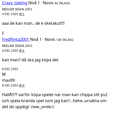
Crazy_Geting
Nivå 1 · Novis
44 INLÄGG
MEDLEM SEDAN 2003
4 DEC 2003
#11
aaa de kan man.. de e sketakul!!!!
F
fredflinta2001
Nivå 1 · Novis
148 INLÄGG
MEDLEM SEDAN 2003
4 DEC 2003
#12
kan man? då ska jag köpa det
8 DEC 2003
M
max99
8 DEC 2003
#13
HallÅ!!?? varför köpa spelet när man kan chippa sitt ps2
och spela brända spel som jag kan?...hehe..ursäkta om
det lät spydigt :new_smile-l: