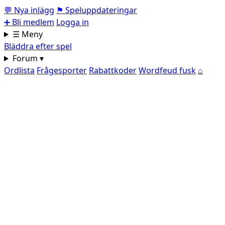
💬
Nya inlägg
⚑
Speluppdateringar
➕
Bli medlem
Logga in
☰ Meny
Bläddra efter spel
Forum ▾
Ordlista
Frågesporter
Rabattkoder
Wordfeud fusk
⌂