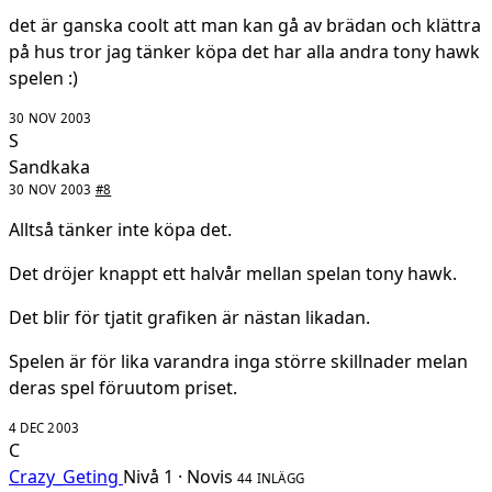
det är ganska coolt att man kan gå av brädan och klättra
på hus tror jag tänker köpa det har alla andra tony hawk
spelen :)
30 NOV 2003
S
Sandkaka
30 NOV 2003
#8
Alltså tänker inte köpa det.
Det dröjer knappt ett halvår mellan spelan tony hawk.
Det blir för tjatit grafiken är nästan likadan.
Spelen är för lika varandra inga större skillnader melan
deras spel föruutom priset.
4 DEC 2003
C
Crazy_Geting
Nivå 1 · Novis
44 INLÄGG