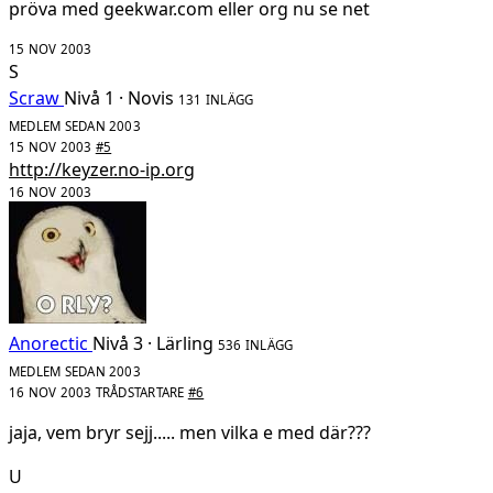
pröva med geekwar.com eller org nu se net
15 NOV 2003
S
Scraw
Nivå 1 · Novis
131 INLÄGG
MEDLEM SEDAN 2003
15 NOV 2003
#5
http://keyzer.no-ip.org
16 NOV 2003
Anorectic
Nivå 3 · Lärling
536 INLÄGG
MEDLEM SEDAN 2003
16 NOV 2003
TRÅDSTARTARE
#6
jaja, vem bryr sejj..... men vilka e med där???
U