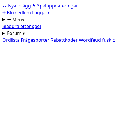
💬
Nya inlägg
⚑
Speluppdateringar
➕
Bli medlem
Logga in
☰ Meny
Bläddra efter spel
Forum ▾
Ordlista
Frågesporter
Rabattkoder
Wordfeud fusk
⌂