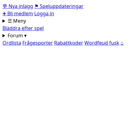
💬
Nya inlägg
⚑
Speluppdateringar
➕
Bli medlem
Logga in
☰ Meny
Bläddra efter spel
Forum ▾
Ordlista
Frågesporter
Rabattkoder
Wordfeud fusk
⌂