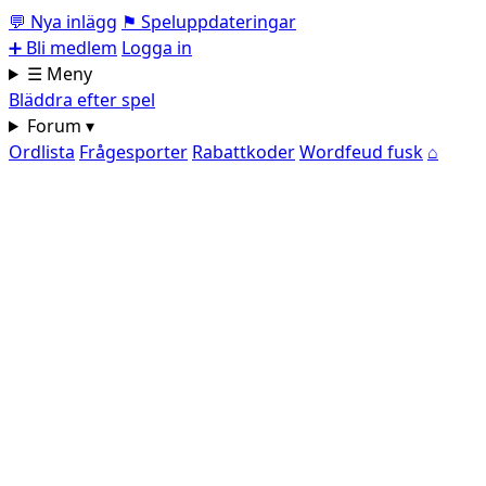
💬
Nya inlägg
⚑
Speluppdateringar
➕
Bli medlem
Logga in
☰ Meny
Bläddra efter spel
Forum ▾
Ordlista
Frågesporter
Rabattkoder
Wordfeud fusk
⌂