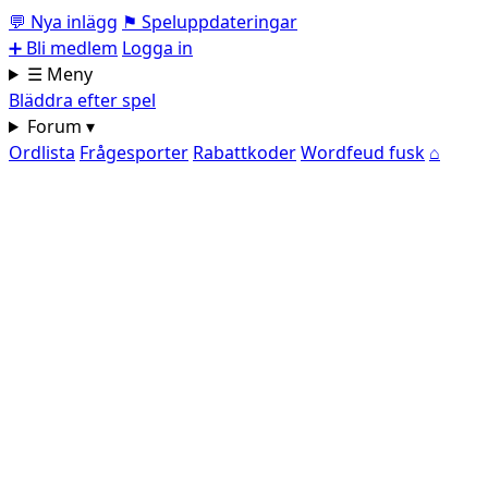
💬
Nya inlägg
⚑
Speluppdateringar
➕
Bli medlem
Logga in
☰ Meny
Bläddra efter spel
Forum ▾
Ordlista
Frågesporter
Rabattkoder
Wordfeud fusk
⌂