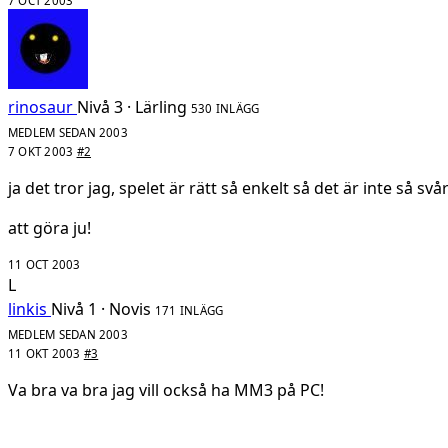
7 OCT 2003
rinosaur
Nivå 3 · Lärling
530 INLÄGG
MEDLEM SEDAN 2003
7 OKT 2003
#2
ja det tror jag, spelet är rätt så enkelt så det är inte så svå
att göra ju!
11 OCT 2003
L
linkis
Nivå 1 · Novis
171 INLÄGG
MEDLEM SEDAN 2003
11 OKT 2003
#3
Va bra va bra jag vill också ha MM3 på PC!