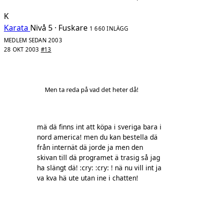
K
Karata
Nivå 5 · Fuskare
1 660 INLÄGG
MEDLEM SEDAN 2003
28 OKT 2003
#13
Men ta reda på vad det heter då!
mä dä finns int att köpa i sveriga bara i
nord america! men du kan bestella dä
från internät dä jorde ja men den
skivan till dä programet ä trasig så jag
ha slängt dä! :cry: :cry: ! nä nu vill int ja
va kva hä ute utan ine i chatten!