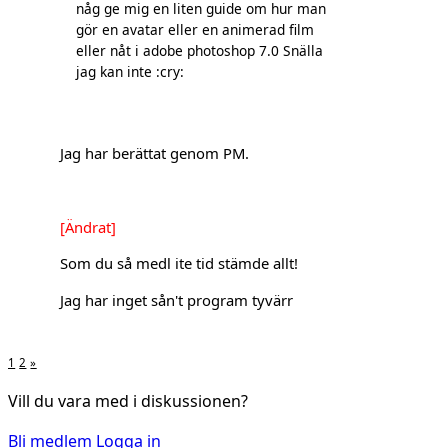
någ ge mig en liten guide om hur man
gör en avatar eller en animerad film
eller nåt i adobe photoshop 7.0 Snälla
jag kan inte :cry:
Jag har berättat genom PM.
[Ändrat]
Som du så medl ite tid stämde allt!
Jag har inget sån't program tyvärr
1
2
»
Vill du vara med i diskussionen?
Bli medlem
Logga in