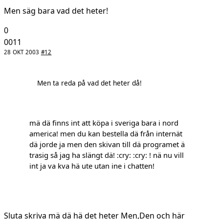
Men säg bara vad det heter!
0
0011
28 OKT 2003
#12
Men ta reda på vad det heter då!
mä dä finns int att köpa i sveriga bara i nord
america! men du kan bestella dä från internät
dä jorde ja men den skivan till dä programet ä
trasig så jag ha slängt dä! :cry: :cry: ! nä nu vill
int ja va kva hä ute utan ine i chatten!
Sluta skriva mä dä hä det heter Men,Den och här