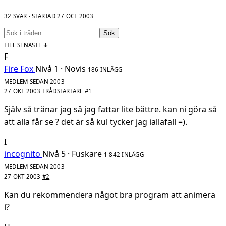
32 SVAR · STARTAD
27 OCT 2003
Sök
TILL SENASTE ↓
F
Fire Fox
Nivå 1 · Novis
186 INLÄGG
MEDLEM SEDAN 2003
27 OKT 2003
TRÅDSTARTARE
#1
Själv så tränar jag så jag fattar lite bättre. kan ni göra så
att alla får se ? det är så kul tycker jag iallafall =).
I
incognito
Nivå 5 · Fuskare
1 842 INLÄGG
MEDLEM SEDAN 2003
27 OKT 2003
#2
Kan du rekommendera något bra program att animera
i?