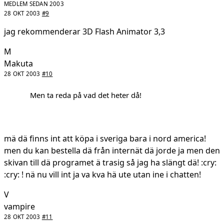
MEDLEM SEDAN 2003
28 OKT 2003
#9
jag rekommenderar 3D Flash Animator 3,3
M
Makuta
28 OKT 2003
#10
Men ta reda på vad det heter då!
mä dä finns int att köpa i sveriga bara i nord america!
men du kan bestella dä från internät dä jorde ja men den
skivan till dä programet ä trasig så jag ha slängt dä! :cry:
:cry: ! nä nu vill int ja va kva hä ute utan ine i chatten!
V
vampire
28 OKT 2003
#11