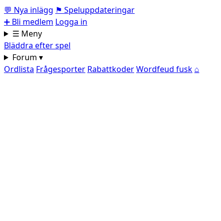
💬
Nya inlägg
⚑
Speluppdateringar
➕
Bli medlem
Logga in
☰ Meny
Bläddra efter spel
Forum ▾
Ordlista
Frågesporter
Rabattkoder
Wordfeud fusk
⌂