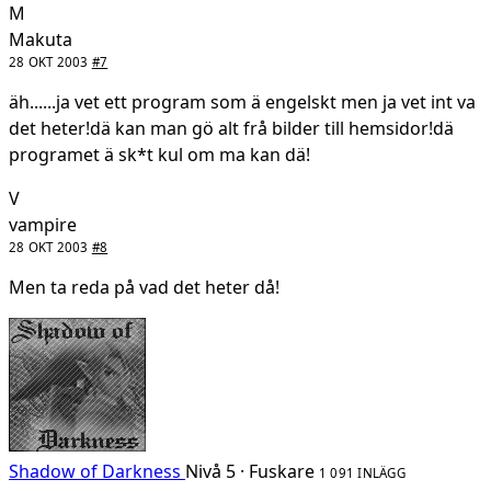
M
Makuta
28 OKT 2003
#7
äh......ja vet ett program som ä engelskt men ja vet int va
det heter!dä kan man gö alt frå bilder till hemsidor!dä
programet ä sk*t kul om ma kan dä!
V
vampire
28 OKT 2003
#8
Men ta reda på vad det heter då!
Shadow of Darkness
Nivå 5 · Fuskare
1 091 INLÄGG