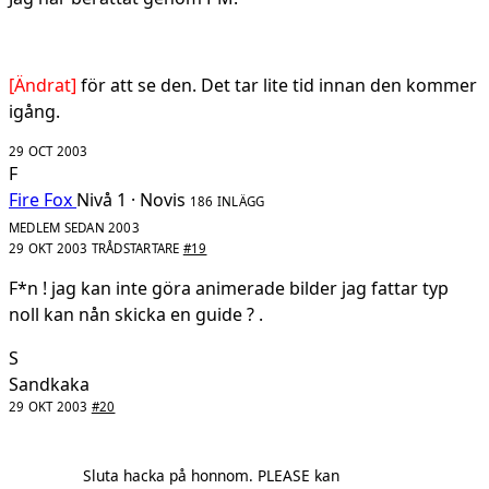
[Ändrat]
för att se den. Det tar lite tid innan den kommer
igång.
29 OCT 2003
F
Fire Fox
Nivå 1 · Novis
186 INLÄGG
MEDLEM SEDAN 2003
29 OKT 2003
TRÅDSTARTARE
#19
F*n ! jag kan inte göra animerade bilder jag fattar typ
noll kan nån skicka en guide ? .
S
Sandkaka
29 OKT 2003
#20
Sluta hacka på honnom. PLEASE kan