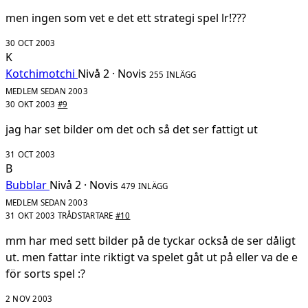
men ingen som vet e det ett strategi spel lr!???
30 OCT 2003
K
Kotchimotchi
Nivå 2 · Novis
255 INLÄGG
MEDLEM SEDAN 2003
30 OKT 2003
#9
jag har set bilder om det och så det ser fattigt ut
31 OCT 2003
B
Bubblar
Nivå 2 · Novis
479 INLÄGG
MEDLEM SEDAN 2003
31 OKT 2003
TRÅDSTARTARE
#10
mm har med sett bilder på de tyckar också de ser dåligt
ut. men fattar inte riktigt va spelet gåt ut på eller va de e
för sorts spel :?
2 NOV 2003