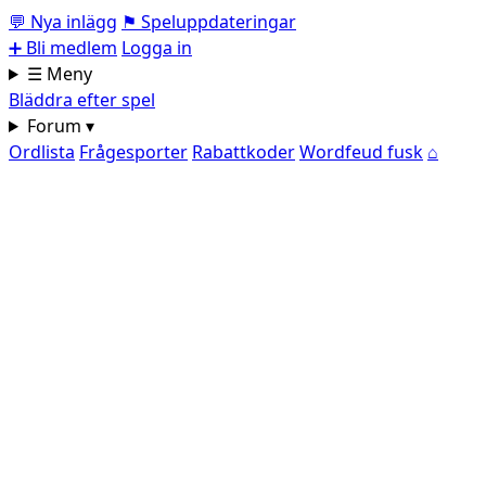
💬
Nya inlägg
⚑
Speluppdateringar
➕
Bli medlem
Logga in
☰ Meny
Bläddra efter spel
Forum ▾
Ordlista
Frågesporter
Rabattkoder
Wordfeud fusk
⌂