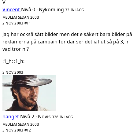
V
Vincent
Nivå 0 · Nykomling
33 INLÄGG
MEDLEM SEDAN 2003
2 NOV 2003
#11
Jag har också sätt bilder men det e säkert bara bilder på
reklamerna på campain för där ser det iaf ut så på 3, lr
vad tror ni?
:1_h: :1_h:
3 NOV 2003
hanget
Nivå 2 · Novis
326 INLÄGG
MEDLEM SEDAN 2003
3 NOV 2003
#12