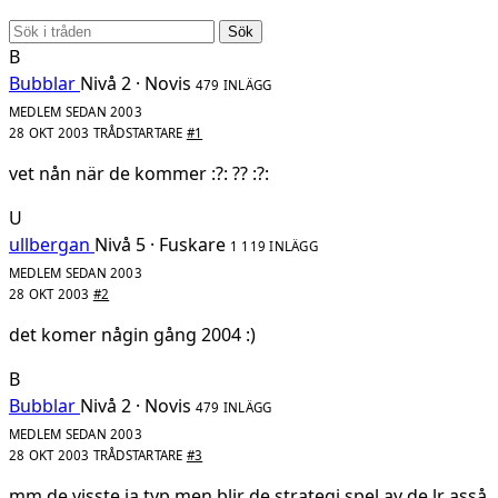
Sök
B
Bubblar
Nivå 2 · Novis
479 INLÄGG
MEDLEM SEDAN 2003
28 OKT 2003
TRÅDSTARTARE
#1
vet nån när de kommer :?: ?? :?:
U
ullbergan
Nivå 5 · Fuskare
1 119 INLÄGG
MEDLEM SEDAN 2003
28 OKT 2003
#2
det komer någin gång 2004 :)
B
Bubblar
Nivå 2 · Novis
479 INLÄGG
MEDLEM SEDAN 2003
28 OKT 2003
TRÅDSTARTARE
#3
mm de visste ja typ men blir de strategi spel av de lr asså