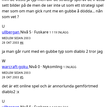
sett bilder på de men de ser inte ut som ett strategi spel
mer som om man gick runt me en gubbe å dödda... nån
som vet ?
U
ullbergan
Nivå 5 · Fuskare
1 119 INLÄGG
MEDLEM SEDAN 2003
28 OKT 2003
#4
ja man går runt med en gubbe typ som diablo 2 tror jag
W
warcraft-goku
Nivå 0 · Nykomling
1 INLÄGG
MEDLEM SEDAN 2003
28 OKT 2003
#5
det är ett online spel och är annorlunda gemförtmed
diablo2 :x
U
ullbergan
Nivå 5 · Fuskare