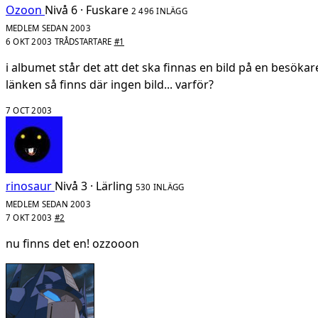
Ozoon
Nivå 6 · Fuskare
2 496 INLÄGG
MEDLEM SEDAN 2003
6 OKT 2003
TRÅDSTARTARE
#1
i albumet står det att det ska finnas en bild på en besökar
länken så finns där ingen bild... varför?
7 OCT 2003
rinosaur
Nivå 3 · Lärling
530 INLÄGG
MEDLEM SEDAN 2003
7 OKT 2003
#2
nu finns det en! ozzooon