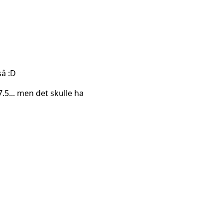
så :D
.5... men det skulle ha