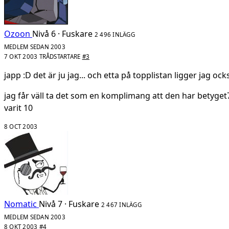
Ozoon
Nivå 6 · Fuskare
2 496 INLÄGG
MEDLEM SEDAN 2003
7 OKT 2003
TRÅDSTARTARE
#3
japp :D det är ju jag... och etta på topplistan ligger jag ock
jag får väll ta det som en komplimang att den har betyget7
varit 10
8 OCT 2003
Nomatic
Nivå 7 · Fuskare
2 467 INLÄGG
MEDLEM SEDAN 2003
8 OKT 2003
#4