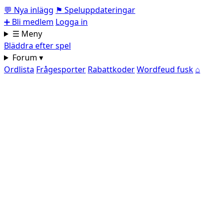
💬
Nya inlägg
⚑
Speluppdateringar
➕
Bli medlem
Logga in
☰ Meny
Bläddra efter spel
Forum ▾
Ordlista
Frågesporter
Rabattkoder
Wordfeud fusk
⌂