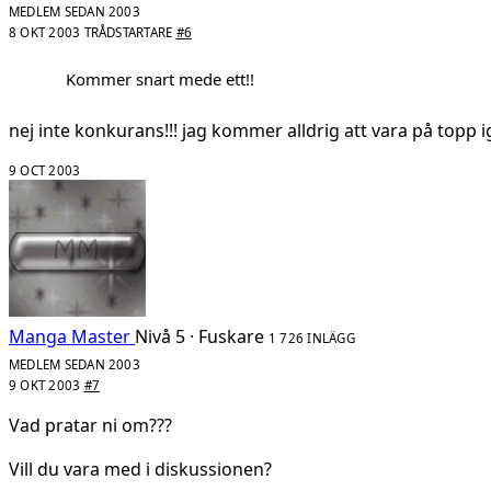
MEDLEM SEDAN 2003
8 OKT 2003
TRÅDSTARTARE
#6
Kommer snart mede ett!!
nej inte konkurans!!! jag kommer alldrig att vara på topp ig
9 OCT 2003
Manga Master
Nivå 5 · Fuskare
1 726 INLÄGG
MEDLEM SEDAN 2003
9 OKT 2003
#7
Vad pratar ni om???
Vill du vara med i diskussionen?