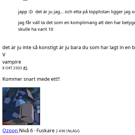
japp :D det är ju jag... och etta på topplistan ligger jag
jag får väll ta det som en komplimang att den har betyge
skulle ha varit 10
det är ju inte så konstigt är ju bara du som har lagt in en bild
V
vampire
8 OKT 2003
#5
Kommer snart mede ett!!
Ozoon
Nivå 6 · Fuskare
2 496 INLÄGG