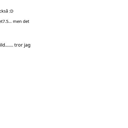
 också :D
t7.5... men det
....... tror jag