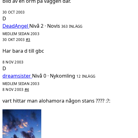
bild av en orm på väggen där.
30 OCT 2003
D
DeadAngel
Nivå 2 · Novis
363 INLÄGG
MEDLEM SEDAN 2003
30 OKT 2003
#3
Har bara d till gbc
8 NOV 2003
D
dreamsister
Nivå 0 · Nykomling
12 INLÄGG
MEDLEM SEDAN 2003
8 NOV 2003
#4
vart hittar man alohamora någon stans ???? :?: