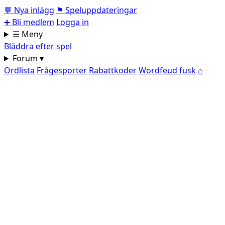
💬
Nya inlägg
⚑
Speluppdateringar
➕
Bli medlem
Logga in
☰ Meny
Bläddra efter spel
Forum ▾
Ordlista
Frågesporter
Rabattkoder
Wordfeud fusk
⌂