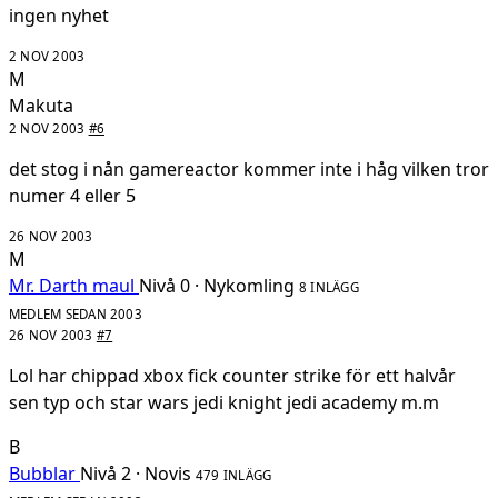
ingen nyhet
2 NOV 2003
M
Makuta
2 NOV 2003
#6
det stog i nån gamereactor kommer inte i håg vilken tror
numer 4 eller 5
26 NOV 2003
M
Mr. Darth maul
Nivå 0 · Nykomling
8 INLÄGG
MEDLEM SEDAN 2003
26 NOV 2003
#7
Lol har chippad xbox fick counter strike för ett halvår
sen typ och star wars jedi knight jedi academy m.m
B
Bubblar
Nivå 2 · Novis
479 INLÄGG