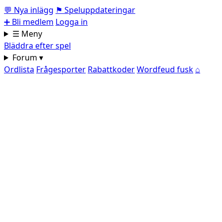
💬
Nya inlägg
⚑
Speluppdateringar
➕
Bli medlem
Logga in
☰ Meny
Bläddra efter spel
Forum ▾
Ordlista
Frågesporter
Rabattkoder
Wordfeud fusk
⌂