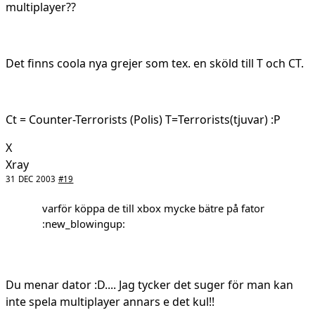
multiplayer??
Det finns coola nya grejer som tex. en sköld till T och CT.
Ct = Counter-Terrorists (Polis) T=Terrorists(tjuvar) :P
X
Xray
31 DEC 2003
#19
varför köppa de till xbox mycke bätre på fator
:new_blowingup:
Du menar dator :D.... Jag tycker det suger för man kan
inte spela multiplayer annars e det kul!!