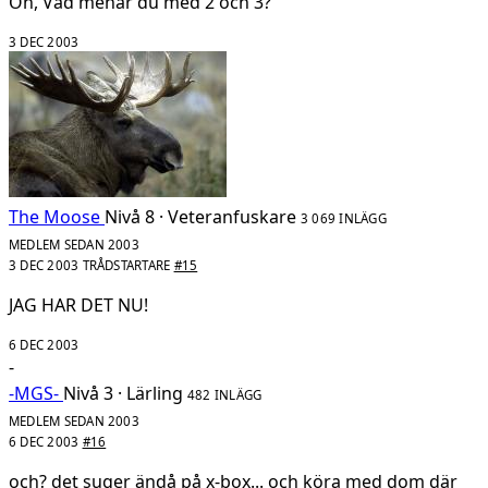
Öh, Vad menar du med 2 och 3?
3 DEC 2003
The Moose
Nivå 8 · Veteranfuskare
3 069 INLÄGG
MEDLEM SEDAN 2003
3 DEC 2003
TRÅDSTARTARE
#15
JAG HAR DET NU!
6 DEC 2003
-
-MGS-
Nivå 3 · Lärling
482 INLÄGG
MEDLEM SEDAN 2003
6 DEC 2003
#16
och? det suger ändå på x-box... och köra med dom där