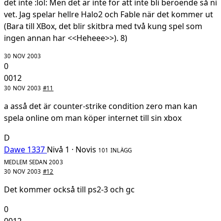
det inte :lol: Men det är inte för att inte bli beroende så ni
vet. Jag spelar hellre Halo2 och Fable när det kommer ut
(Bara till XBox, det blir skitbra med två kung spel som
ingen annan har <<Heheee>>). 8)
30 NOV 2003
0
0012
30 NOV 2003
#11
a asså det är counter-strike condition zero man kan
spela online om man köper internet till sin xbox
D
Dawe 1337
Nivå 1 · Novis
101 INLÄGG
MEDLEM SEDAN 2003
30 NOV 2003
#12
Det kommer också till ps2-3 och gc
0
0012