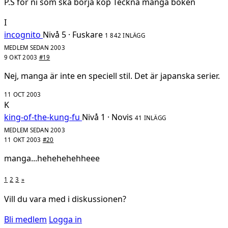
P.S för ni som ska börja köp Teckna manga boken
I
incognito
Nivå 5 · Fuskare
1 842 INLÄGG
MEDLEM SEDAN 2003
9 OKT 2003
#19
Nej, manga är inte en speciell stil. Det är japanska serier.
11 OCT 2003
K
king-of-the-kung-fu
Nivå 1 · Novis
41 INLÄGG
MEDLEM SEDAN 2003
11 OKT 2003
#20
manga...hehehehehheee
1
2
3
»
Vill du vara med i diskussionen?
Bli medlem
Logga in