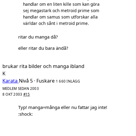
handlar om en liten kille som kan göra
sej megastark och metroid prime som
handlar om samus som utforskar alla
världar och sånt i metroid prime.
ritar du manga då?
eller ritar du bara ändå?
brukar rita bilder och manga ibland
K
Karata
Nivå 5 · Fuskare
1 660 INLÄGG
MEDLEM SEDAN 2003
8 OKT 2003
#15
Typ! manga=många eller nu fattar jag inte!
:shock: