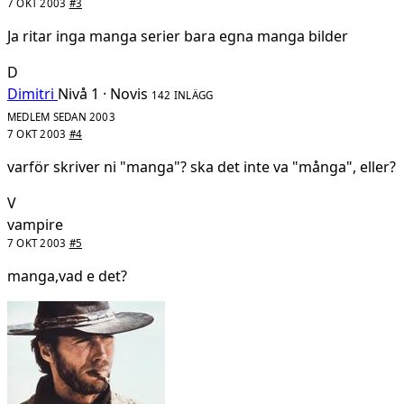
7 OKT 2003
#3
Ja ritar inga manga serier bara egna manga bilder
D
Dimitri
Nivå 1 · Novis
142 INLÄGG
MEDLEM SEDAN 2003
7 OKT 2003
#4
varför skriver ni "manga"? ska det inte va "många", eller?
V
vampire
7 OKT 2003
#5
manga,vad e det?