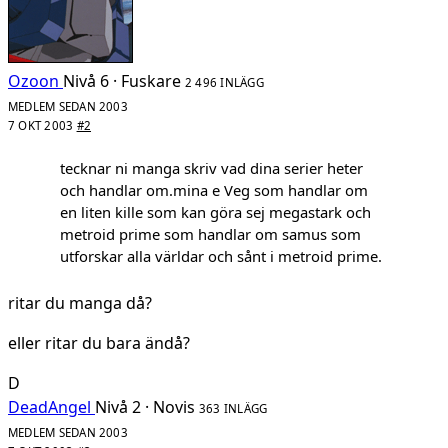
Ozoon
Nivå 6 · Fuskare
2 496 INLÄGG
MEDLEM SEDAN 2003
7 OKT 2003
#2
tecknar ni manga skriv vad dina serier heter
och handlar om.mina e Veg som handlar om
en liten kille som kan göra sej megastark och
metroid prime som handlar om samus som
utforskar alla världar och sånt i metroid prime.
ritar du manga då?
eller ritar du bara ändå?
D
DeadAngel
Nivå 2 · Novis
363 INLÄGG
MEDLEM SEDAN 2003