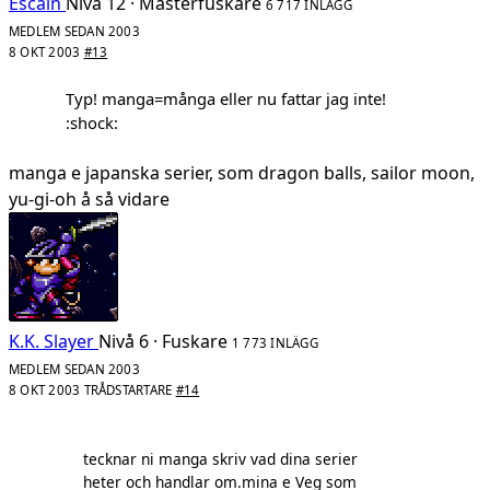
Escain
Nivå 12 · Mästerfuskare
6 717 INLÄGG
MEDLEM SEDAN 2003
8 OKT 2003
#13
Typ! manga=många eller nu fattar jag inte!
:shock:
manga e japanska serier, som dragon balls, sailor moon,
yu-gi-oh å så vidare
K.K. Slayer
Nivå 6 · Fuskare
1 773 INLÄGG
MEDLEM SEDAN 2003
8 OKT 2003
TRÅDSTARTARE
#14
tecknar ni manga skriv vad dina serier
heter och handlar om.mina e Veg som