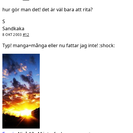
hur gör man det! det är väl bara att rita?
S
Sandkaka
8 OKT 2003
#12
Typ! manga=många eller nu fattar jag inte! :shock: