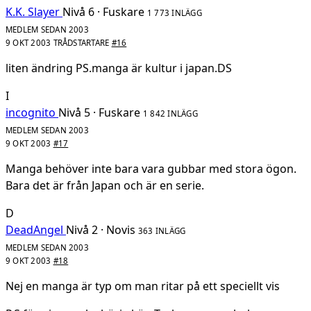
K.K. Slayer
Nivå 6 · Fuskare
1 773 INLÄGG
MEDLEM SEDAN 2003
9 OKT 2003
TRÅDSTARTARE
#16
liten ändring PS.manga är kultur i japan.DS
I
incognito
Nivå 5 · Fuskare
1 842 INLÄGG
MEDLEM SEDAN 2003
9 OKT 2003
#17
Manga behöver inte bara vara gubbar med stora ögon.
Bara det är från Japan och är en serie.
D
DeadAngel
Nivå 2 · Novis
363 INLÄGG
MEDLEM SEDAN 2003
9 OKT 2003
#18
Nej en manga är typ om man ritar på ett speciellt vis