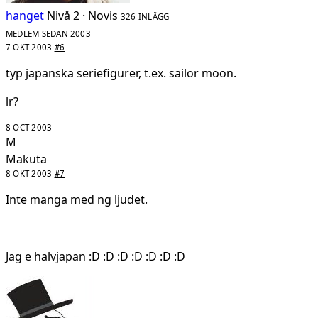
hanget
Nivå 2 · Novis
326 INLÄGG
MEDLEM SEDAN 2003
7 OKT 2003
#6
typ japanska seriefigurer, t.ex. sailor moon.
lr?
8 OCT 2003
M
Makuta
8 OKT 2003
#7
Inte manga med ng ljudet.
Jag e halvjapan :D :D :D :D :D :D :D