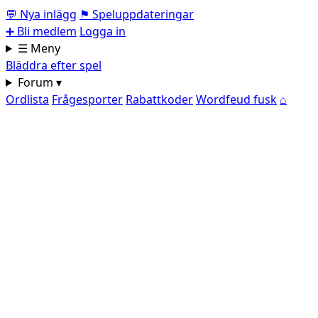
💬
Nya inlägg
⚑
Speluppdateringar
➕
Bli medlem
Logga in
☰ Meny
Bläddra efter spel
Forum ▾
Ordlista
Frågesporter
Rabattkoder
Wordfeud fusk
⌂