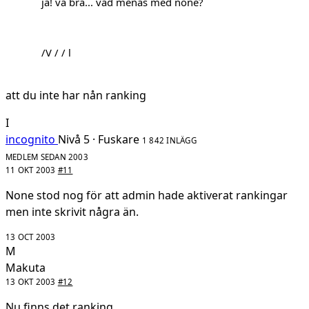
ja! va bra... vad menas med none?
/V / / l
att du inte har nån ranking
I
incognito
Nivå 5 · Fuskare
1 842 INLÄGG
MEDLEM SEDAN 2003
11 OKT 2003
#11
None stod nog för att admin hade aktiverat rankingar
men inte skrivit några än.
13 OCT 2003
M
Makuta
13 OKT 2003
#12
Nu finns det ranking.