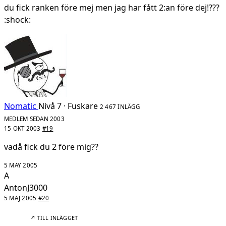
du fick ranken före mej men jag har fått 2:an före dej!???
:shock:
Nomatic
Nivå 7 · Fuskare
2 467 INLÄGG
MEDLEM SEDAN 2003
15 OKT 2003
#19
vadå fick du 2 före mig??
5 MAY 2005
A
AntonJ3000
5 MAJ 2005
#20
↗ TILL INLÄGGET