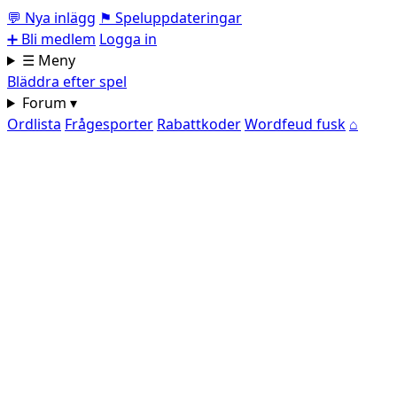
💬
Nya inlägg
⚑
Speluppdateringar
➕
Bli medlem
Logga in
☰ Meny
Bläddra efter spel
Forum ▾
Ordlista
Frågesporter
Rabattkoder
Wordfeud fusk
⌂