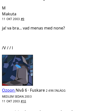
M
Makuta
11 OKT 2003
#9
ja! va bra... vad menas med none?
/V / / l
Ozoon
Nivå 6 · Fuskare
2 496 INLÄGG
MEDLEM SEDAN 2003
11 OKT 2003
#10