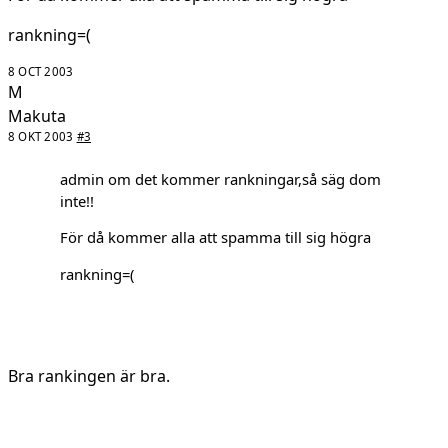
rankning=(
8 OCT 2003
M
Makuta
8 OKT 2003
#3
admin om det kommer rankningar,så säg dom
inte!!
För då kommer alla att spamma till sig högra
rankning=(
Bra rankingen är bra.