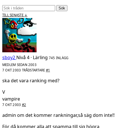
Sök
TILL SENASTE ↓
sboy2
Nivå 4 · Lärling
745 INLÄGG
MEDLEM SEDAN 2003
7 OKT 2003
TRÅDSTARTARE
#1
ska det vara ranking med?
V
vampire
7 OKT 2003
#2
admin om det kommer rankningar,så säg dom inte!!
För då kommer alla att spamma till sig högra