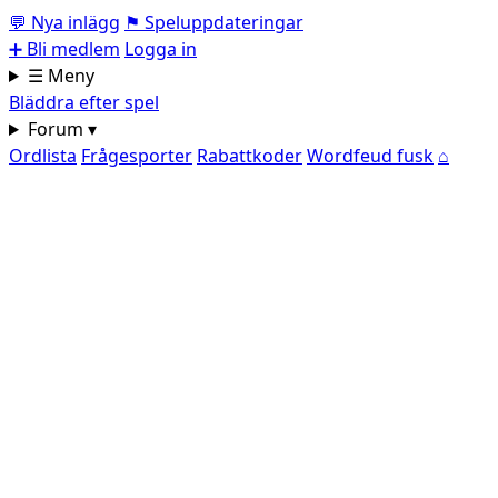
💬
Nya inlägg
⚑
Speluppdateringar
➕
Bli medlem
Logga in
☰ Meny
Bläddra efter spel
Forum ▾
Ordlista
Frågesporter
Rabattkoder
Wordfeud fusk
⌂