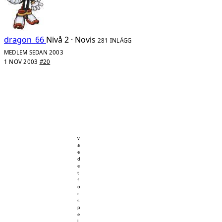
dragon_66
Nivå 2 · Novis
281 INLÄGG
MEDLEM SEDAN 2003
1 NOV 2003
#20
v
a
e
d
e
t
f
ö
r
s
p
e
l