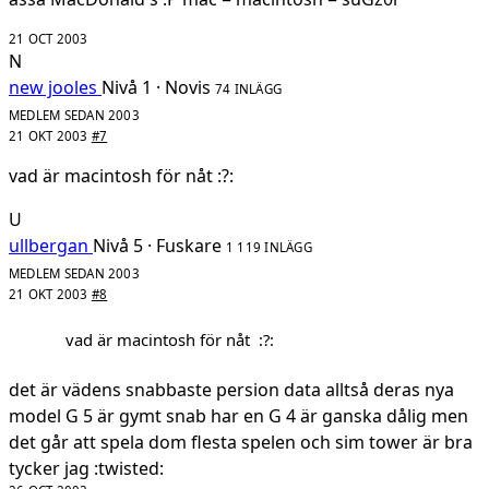
21 OCT 2003
N
new jooles
Nivå 1 · Novis
74 INLÄGG
MEDLEM SEDAN 2003
21 OKT 2003
#7
vad är macintosh för nåt :?:
U
ullbergan
Nivå 5 · Fuskare
1 119 INLÄGG
MEDLEM SEDAN 2003
21 OKT 2003
#8
vad är macintosh för nåt :?:
det är vädens snabbaste persion data alltså deras nya
model G 5 är gymt snab har en G 4 är ganska dålig men
det går att spela dom flesta spelen och sim tower är bra
tycker jag :twisted: