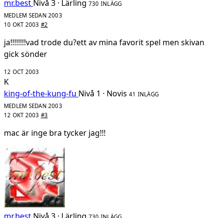
mr.best
Nivå 3 · Lärling
730 INLÄGG
MEDLEM SEDAN 2003
10 OKT 2003
#2
ja!!!!!!!!vad trode du?ett av mina favorit spel men skivan
gick sönder
12 OCT 2003
K
king-of-the-kung-fu
Nivå 1 · Novis
41 INLÄGG
MEDLEM SEDAN 2003
12 OKT 2003
#3
mac är inge bra tycker jag!!!
mr.best
Nivå 3 · Lärling
730 INLÄGG