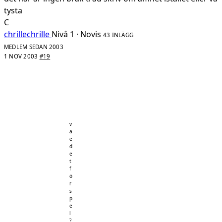
tysta
C
chrillechrille
Nivå 1 · Novis
43 INLÄGG
MEDLEM SEDAN 2003
1 NOV 2003
#19
v
a
e
d
e
t
f
ö
r
s
p
e
l
?