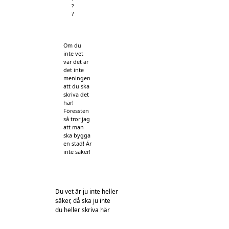
?
?
Om du
inte vet
var det är
det inte
meningen
att du ska
skriva det
här!
Föressten
så tror jag
att man
ska bygga
en stad! Är
inte säker!
Du vet är ju inte heller
säker, då ska ju inte
du heller skriva här