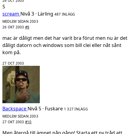
26 OCT 2003
S
scream
Nivå 3 · Lärling
487 INLÄGG
MEDLEM SEDAN 2003
26 OKT 2003
#9
mac är dåligt men det har varit bra förut men nu är det
dåligt datorn och windows som bill clei eller nåt sånt
kom på.
27 OCT 2003
Backspace
Nivå 5 · Fuskare
1 327 INLÄGG
MEDLEM SEDAN 2003
27 OKT 2003
#10
Men återgå till ämnet nån gång! Starta ett ny tråd att