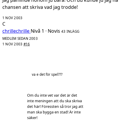
Jag påminde honom ju bara! Och du kunde ju jag ha
chansen att skriva vad jag trodde!
1 NOV 2003
C
chrillechrille
Nivå 1 · Novis
43 INLÄGG
MEDLEM SEDAN 2003
1 NOV 2003
#16
va e det för spel???
Om du inte vet var det är det
inte meningen att du ska skriva
det här! Föressten så tror jag att
man ska bygga en stad! Är inte
säker!