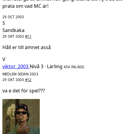
prata om vad MC är!
29 OCT 2003
S
Sandkaka
29 OKT 2003
#11
Håll er till ämnet asså
V
viktor_2003
Nivå 3 · Lärling
454 INLÄGG
MEDLEM SEDAN 2003
29 OKT 2003
#12
va e det för spel???