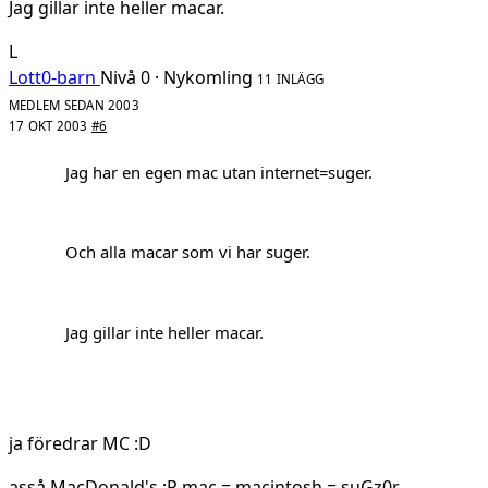
Jag gillar inte heller macar.
L
Lott0-barn
Nivå 0 · Nykomling
11 INLÄGG
MEDLEM SEDAN 2003
17 OKT 2003
#6
Jag har en egen mac utan internet=suger.
Och alla macar som vi har suger.
Jag gillar inte heller macar.
ja föredrar MC :D
asså MacDonald's :P mac = macintosh = suGz0r