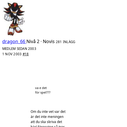
dragon_66
Nivå 2 · Novis
281 INLÄGG
MEDLEM SEDAN 2003
1 NOV 2003
#18
va e det
för spel???
Om du inte vet var det
är det inte meningen
att du ska skriva det
här! Föressten så tror