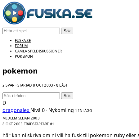
Sök
FUSKA.SE
FORUM
GAMLA SPELDISKUSSIONER
POKEMON
pokemon
2 SVAR · STARTAD
8 OCT 2003
· 🔒 LÅST
Sök
D
dragonalex
Nivå 0 · Nykomling
1 INLÄGG
MEDLEM SEDAN 2003
8 OKT 2003
TRÅDSTARTARE
#1
här kan ni skriva om ni vill ha fusk till pokemon ruby eller