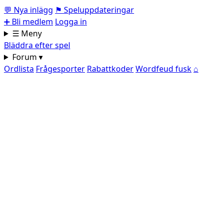
💬
Nya inlägg
⚑
Speluppdateringar
➕
Bli medlem
Logga in
☰ Meny
Bläddra efter spel
Forum ▾
Ordlista
Frågesporter
Rabattkoder
Wordfeud fusk
⌂