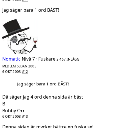
Jag säger bara 1 ord BÄST!
Nomatic
Nivå 7 · Fuskare
2 467 INLÄGG
MEDLEM SEDAN 2003
6 OKT 2003
#12
Jag säger bara 1 ord BÄST!
Då säger jag 4 ord denna sida är bäst
B
Bobby Orr
6 OKT 2003
#13
Denna sidan är mycket bättre en fuska.se!