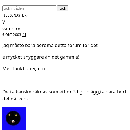
Sök
TILL SENASTE ↓
V
vampire
6 OKT 2003
#1
Jag måste bara beröma detta forum,för det
e mycket snyggare än det gammla!
Mer funktioner,mm
Detta kanske räknas som ett onödigt inlägg,ta bara bort
det då :wink: