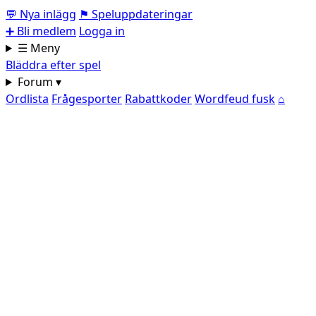
💬
Nya inlägg
⚑
Speluppdateringar
➕
Bli medlem
Logga in
☰ Meny
Bläddra efter spel
Forum ▾
Ordlista
Frågesporter
Rabattkoder
Wordfeud fusk
⌂