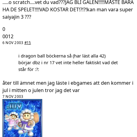
.....o scratch....vet du vad???JAG BLI GALEN!!!!!MÅSTE BARA
HA DE SPELET!!!!VAD KOSTAR DET!?!?!kan man vara super
saiyajin 3 ???
0
0012
6 NOV 2003
#15
i dragon ball böckerna så (har läst alla 42)
börjar dbz i nr 17 vet inte heller faktiskt vad det
står för :?:
åter till ämnet men jag läste i ebgames att den kommer i
jul i mitten o julen tror jag det var
7 NOV 2003