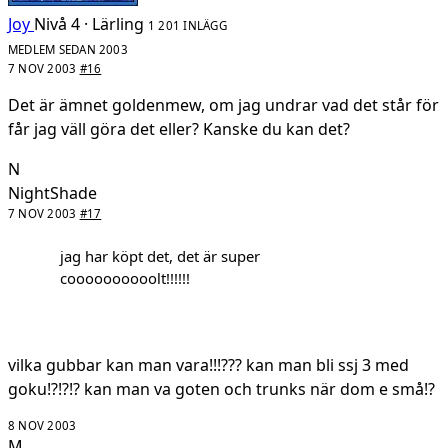
Joy
Nivå 4 · Lärling
1 201 INLÄGG
MEDLEM SEDAN 2003
7 NOV 2003
#16
Det är ämnet goldenmew, om jag undrar vad det står för
får jag väll göra det eller? Kanske du kan det?
N
NightShade
7 NOV 2003
#17
jag har köpt det, det är super
coooooooooolt!!!!!!
vilka gubbar kan man vara!!!??? kan man bli ssj 3 med
goku!?!?!? kan man va goten och trunks när dom e små!?
8 NOV 2003
M