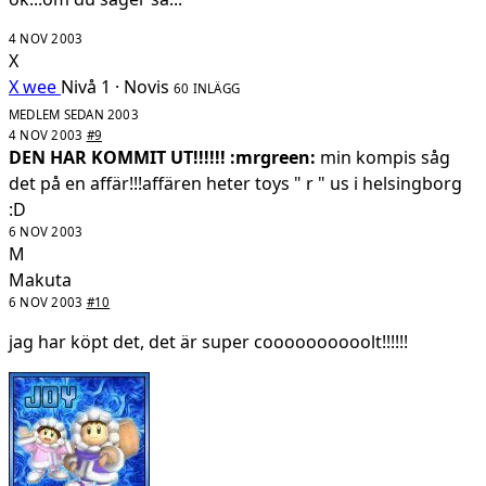
4 NOV 2003
X
X wee
Nivå 1 · Novis
60 INLÄGG
MEDLEM SEDAN 2003
4 NOV 2003
#9
DEN HAR KOMMIT UT!!!!!! :mrgreen:
min kompis såg
det på en affär!!!affären heter toys " r " us i helsingborg
:D
6 NOV 2003
M
Makuta
6 NOV 2003
#10
jag har köpt det, det är super coooooooooolt!!!!!!