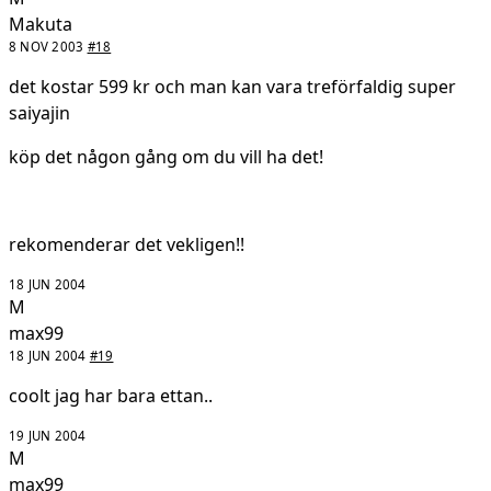
Makuta
8 NOV 2003
#18
det kostar 599 kr och man kan vara treförfaldig super
saiyajin
köp det någon gång om du vill ha det!
rekomenderar det vekligen!!
18 JUN 2004
M
max99
18 JUN 2004
#19
coolt jag har bara ettan..
19 JUN 2004
M
max99