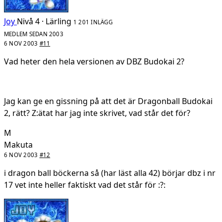
Joy
Nivå 4 · Lärling
1 201 INLÄGG
MEDLEM SEDAN 2003
6 NOV 2003
#11
Vad heter den hela versionen av DBZ Budokai 2?
Jag kan ge en gissning på att det är Dragonball Budokai
2, rätt? Z:ätat har jag inte skrivet, vad står det för?
M
Makuta
6 NOV 2003
#12
i dragon ball böckerna så (har läst alla 42) börjar dbz i nr
17 vet inte heller faktiskt vad det står för :?: