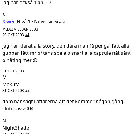
jag har också 1:an =D
X
X wee
Nivå 1 · Novis
60 INLÄGG
MEDLEM SEDAN 2003
29 OKT 2003
#4
jag har klarat alla story, den dära man få penga, fått alla
gubbar, fått mr. s*tans spela o snart alla capsule nåt sånt
o nåting mer :D
31 OCT 2003
M
Makuta
31 OKT 2003
#5
dom har sagt i affärerna att det kommer någon gång
slutet av 2004
N
NightShade
31 OKT 2003
#6