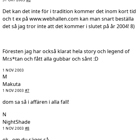
Det kan det inte för i tradition kommer det inom kort tid
och t ex på www.webhallen.com kan man snart beställa
det så jag tror inte att det kommer i slutet på år 2004! 8)
Föresten jag har också klarat hela story och legend of
Mr.s*tan och fått alla gubbar och sånt :D
1 NOV 2003
M
Makuta
1 NOV 2003
#7
dom sa så i affären i alla fall!
N
NightShade
1 NOV 2003
#8
ok...om du säger så...