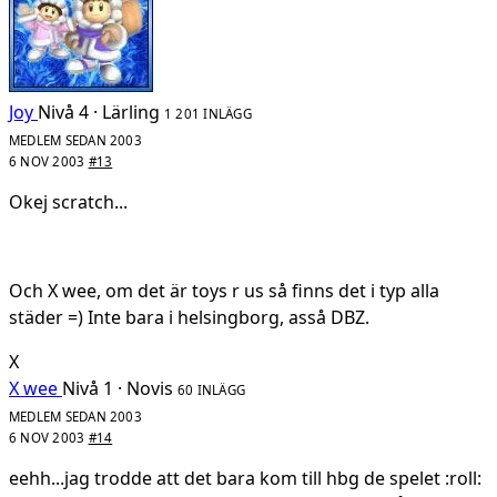
Joy
Nivå 4 · Lärling
1 201 INLÄGG
MEDLEM SEDAN 2003
6 NOV 2003
#13
Okej scratch...
Och X wee, om det är toys r us så finns det i typ alla
städer =) Inte bara i helsingborg, asså DBZ.
X
X wee
Nivå 1 · Novis
60 INLÄGG
MEDLEM SEDAN 2003
6 NOV 2003
#14
eehh...jag trodde att det bara kom till hbg de spelet :roll: