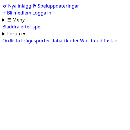
💬
Nya inlägg
⚑
Speluppdateringar
➕
Bli medlem
Logga in
☰ Meny
Bläddra efter spel
Forum ▾
Ordlista
Frågesporter
Rabattkoder
Wordfeud fusk
⌂