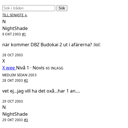
Sök
TILL SENASTE ↓
N
NightShade
9 OKT 2003
#1
när kommer DBZ Budokai 2 ut i afärerna? :lol:
28 OCT 2003
X
X wee
Nivå 1 · Novis
60 INLÄGG
MEDLEM SEDAN 2003
28 OKT 2003
#2
vet ej...jag vill ha det oxå...har 1 an....
29 OCT 2003
N
NightShade
29 OKT 2003
#3