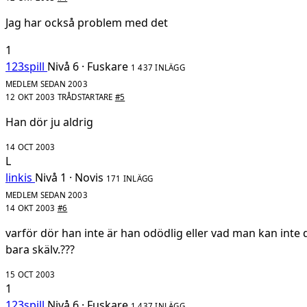
Jag har också problem med det
1
123spill
Nivå 6 · Fuskare
1 437 INLÄGG
MEDLEM SEDAN 2003
12 OKT 2003
TRÅDSTARTARE
#5
Han dör ju aldrig
14 OCT 2003
L
linkis
Nivå 1 · Novis
171 INLÄGG
MEDLEM SEDAN 2003
14 OKT 2003
#6
varför dör han inte är han odödlig eller vad man kan in
bara skälv.???
15 OCT 2003
1
123spill
Nivå 6 · Fuskare
1 437 INLÄGG