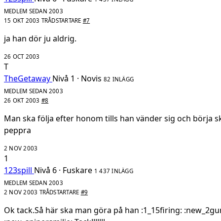
MEDLEM SEDAN 2003
15 OKT 2003
TRÅDSTARTARE
#7
ja han dör ju aldrig.
26 OCT 2003
T
TheGetaway
Nivå 1 · Novis
82 INLÄGG
MEDLEM SEDAN 2003
26 OKT 2003
#8
Man ska följa efter honom tills han vänder sig och börja sk
peppra
2 NOV 2003
1
123spill
Nivå 6 · Fuskare
1 437 INLÄGG
MEDLEM SEDAN 2003
2 NOV 2003
TRÅDSTARTARE
#9
Ok tack.Så här ska man göra på han :1_15firing: :new_2gun