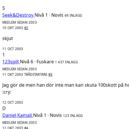
S
Seek&Destroy
Nivå 1 · Novis
49 INLÄGG
MEDLEM SEDAN 2003
10 OKT 2003
#2
skjut
11 OCT 2003
1
123spill
Nivå 6 · Fuskare
1 437 INLÄGG
MEDLEM SEDAN 2003
11 OKT 2003
TRÅDSTARTARE
#3
Jag gör de men han dör inte man kan skuta 100skott på 
:cry:
12 OCT 2003
D
Daniel Kamali
Nivå 1 · Novis
123 INLÄGG
MEDLEM SEDAN 2003
12 OKT 2003
#4