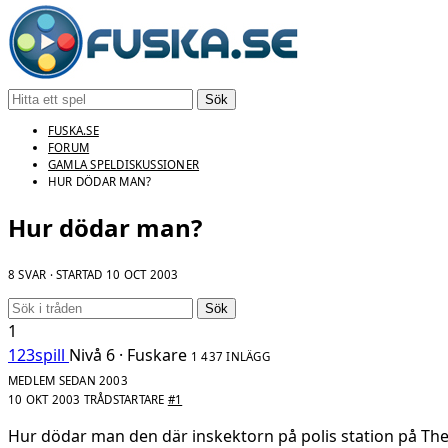
Sök
FUSKA.SE
FORUM
GAMLA SPELDISKUSSIONER
HUR DÖDAR MAN?
Hur dödar man?
8 SVAR · STARTAD
10 OCT 2003
Sök
1
123spill
Nivå 6 · Fuskare
1 437 INLÄGG
MEDLEM SEDAN 2003
10 OKT 2003
TRÅDSTARTARE
#1
Hur dödar man den där inskektorn på polis station på Th