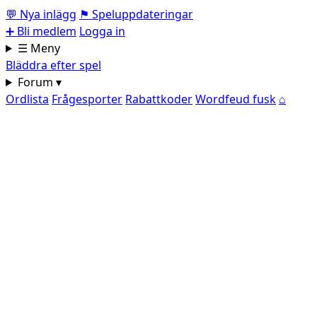
💬
Nya inlägg
⚑
Speluppdateringar
➕
Bli medlem
Logga in
☰ Meny
Bläddra efter spel
Forum ▾
Ordlista
Frågesporter
Rabattkoder
Wordfeud fusk
⌂