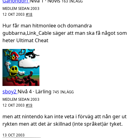
Ganondorf
Nivå 1 · Novis
163 INLÄGG
MEDLEM SEDAN 2003
12 OKT 2003
#18
Hur får man hitmonlee och domandra
gubbarna,Link_Cable säger att man ska få något som
heter Ultimat Cheat
sboy2
Nivå 4 · Lärling
745 INLÄGG
MEDLEM SEDAN 2003
12 OKT 2003
#19
men att nintendo kan inte veta i förväg att nån ger ut
rykten men att det är skillnad (inte språket)är tyket.
13 OCT 2003