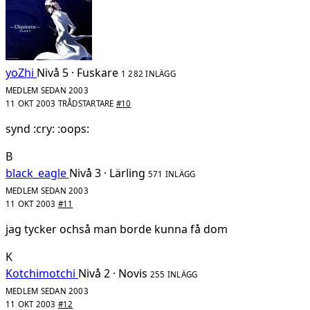
yoZhi
Nivå 5 · Fuskare
1 282 INLÄGG
MEDLEM SEDAN 2003
11 OKT 2003
TRÅDSTARTARE
#10
synd :cry: :oops:
B
black_eagle
Nivå 3 · Lärling
571 INLÄGG
MEDLEM SEDAN 2003
11 OKT 2003
#11
jag tycker ochså man borde kunna få dom
K
Kotchimotchi
Nivå 2 · Novis
255 INLÄGG
MEDLEM SEDAN 2003
11 OKT 2003
#12