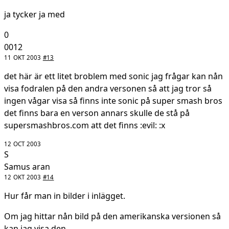
ja tycker ja med
0
0012
11 OKT 2003
#13
det här är ett litet broblem med sonic jag frågar kan nån
visa fodralen på den andra versonen så att jag tror så
ingen vågar visa så finns inte sonic på super smash bros
det finns bara en verson annars skulle de stå på
supersmashbros.com att det finns :evil: :x
12 OCT 2003
S
Samus aran
12 OKT 2003
#14
Hur får man in bilder i inlägget.
Om jag hittar nån bild på den amerikanska versionen så
kan jag visa den.