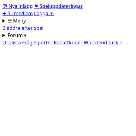
💬
Nya inlägg
⚑
Speluppdateringar
➕
Bli medlem
Logga in
☰ Meny
Bläddra efter spel
Forum ▾
Ordlista
Frågesporter
Rabattkoder
Wordfeud fusk
⌂