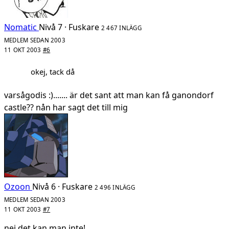
Nomatic
Nivå 7 · Fuskare
2 467 INLÄGG
MEDLEM SEDAN 2003
11 OKT 2003
#6
okej, tack då
varsågodis :)....... är det sant att man kan få ganondorf
castle?? nån har sagt det till mig
Ozoon
Nivå 6 · Fuskare
2 496 INLÄGG
MEDLEM SEDAN 2003
11 OKT 2003
#7
nej det kan man inte!