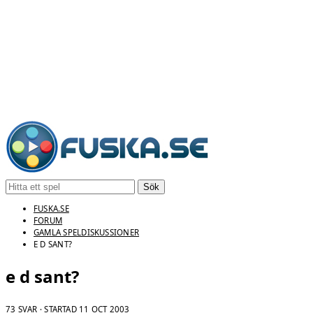
Sök
FUSKA.SE
FORUM
GAMLA SPELDISKUSSIONER
E D SANT?
e d sant?
73 SVAR · STARTAD
11 OCT 2003