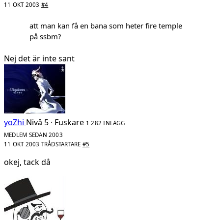
11 OKT 2003
#4
att man kan få en bana som heter fire temple
på ssbm?
Nej det är inte sant
yoZhi
Nivå 5 · Fuskare
1 282 INLÄGG
MEDLEM SEDAN 2003
11 OKT 2003
TRÅDSTARTARE
#5
okej, tack då