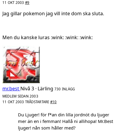
11 OKT 2003
#9
Jag gillar pokemon jag vill inte dom ska sluta.
Men du kanske luras :wink: :wink: :wink:
mr.best
Nivå 3 · Lärling
730 INLÄGG
MEDLEM SEDAN 2003
11 OKT 2003
TRÅDSTARTARE
#10
Du Ljuger! för f*an din lilla jordnöt du ljuger
mer än en i femman! Hallå ni allihopa! Mr.Best
ljuger! nån som håller med?