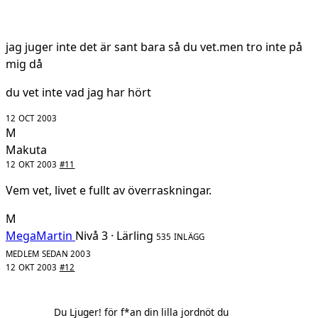
jag juger inte det är sant bara så du vet.men tro inte på
mig då
du vet inte vad jag har hört
12 OCT 2003
M
Makuta
12 OKT 2003
#11
Vem vet, livet e fullt av överraskningar.
M
MegaMartin
Nivå 3 · Lärling
535 INLÄGG
MEDLEM SEDAN 2003
12 OKT 2003
#12
Du Ljuger! för f*an din lilla jordnöt du