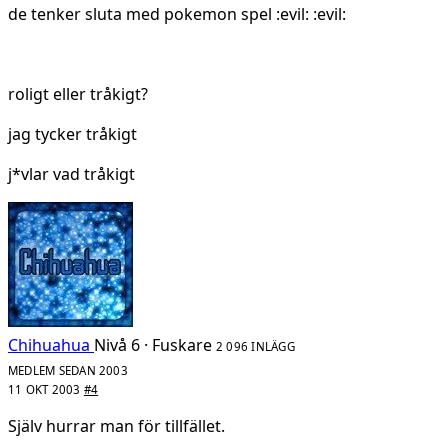
de tenker sluta med pokemon spel :evil: :evil:
roligt eller tråkigt?
jag tycker tråkigt
j*vlar vad tråkigt
Chihuahua
Nivå 6 · Fuskare
2 096 INLÄGG
MEDLEM SEDAN 2003
11 OKT 2003
#4
Själv hurrar man för tillfället.