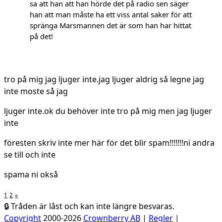
sa att han att han hörde det på radio sen säger
han att man måste ha ett viss antal saker för att
spränga Marsmannen det är som han har hittat
på det!
tro på mig jag ljuger inte.jag ljuger aldrig så legne jag
inte moste så jag
ljuger inte.ok du behöver inte tro på mig men jag ljuger
inte
föresten skriv inte mer här för det blir spam!!!!!!!ni andra
se till och inte
spama ni okså
1
2
»
🔒 Tråden är låst och kan inte längre besvaras.
Copyright
2000-2026
Crownberry AB
|
Regler
|