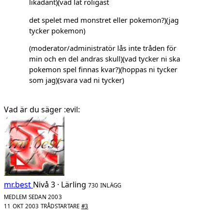
likadant)(vad lät roligast
det spelet med monstret eller pokemon?)(jag
tycker pokemon)
(moderator/administratör lås inte tråden för
min och en del andras skull)(vad tycker ni ska
pokemon spel finnas kvar?)(hoppas ni tycker
som jag)(svara vad ni tycker)
Vad är du säger :evil:
mr.best
Nivå 3 · Lärling
730 INLÄGG
MEDLEM SEDAN 2003
11 OKT 2003
TRÅDSTARTARE
#3