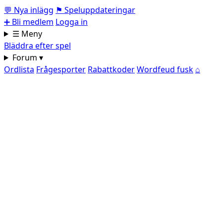
💬
Nya inlägg
⚑
Speluppdateringar
➕
Bli medlem
Logga in
☰ Meny
Bläddra efter spel
Forum ▾
Ordlista
Frågesporter
Rabattkoder
Wordfeud fusk
⌂