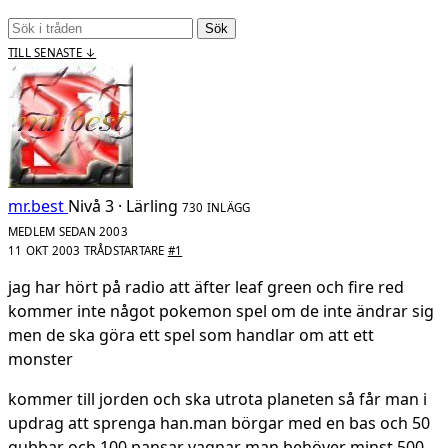
Sök
TILL SENASTE ↓
mr.best
Nivå 3 · Lärling
730 INLÄGG
MEDLEM SEDAN 2003
11 OKT 2003
TRÅDSTARTARE
#1
jag har hört på radio att äfter leaf green och fire red
kommer inte något pokemon spel om de inte ändrar sig
men de ska göra ett spel som handlar om att ett
monster
kommer till jorden och ska utrota planeten så får man i
updrag att sprenga han.man börgar med en bas och 50
gubbar och 100 pansar vagnar man behöver minst 500