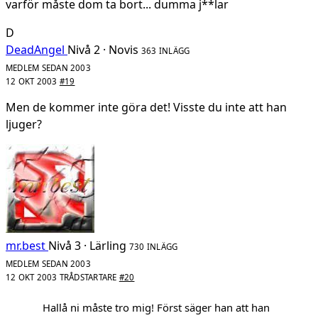
varför måste dom ta bort... dumma j**lar
D
DeadAngel
Nivå 2 · Novis
363 INLÄGG
MEDLEM SEDAN 2003
12 OKT 2003
#19
Men de kommer inte göra det! Visste du inte att han
ljuger?
mr.best
Nivå 3 · Lärling
730 INLÄGG
MEDLEM SEDAN 2003
12 OKT 2003
TRÅDSTARTARE
#20
Hallå ni måste tro mig! Först säger han att han