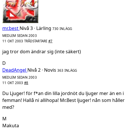
mr.best
Nivå 3 · Lärling
730 INLÄGG
MEDLEM SEDAN 2003
11 OKT 2003
TRÅDSTARTARE
#7
jag tror dom ändrar sig (inte säkert)
D
DeadAngel
Nivå 2 · Novis
363 INLÄGG
MEDLEM SEDAN 2003
11 OKT 2003
#8
Du Ljuger! för f*an din lilla jordnöt du ljuger mer än en i
femman! Hallå ni allihopa! Mr.Best ljuger! nån som håller
med?
M
Makuta