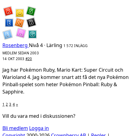
Rosenberg
Nivå 4 · Lärling
1 572 INLÄGG
MEDLEM SEDAN 2003
14 OKT 2003
#20
Jag har Pokémon Ruby, Mario Kart: Super Circuit och
Warioland 4. Jag kommer snart att få det nya Pokémon
Pinball-spelet som heter Pokémon Pinball: Ruby &
Sapphire.
1
2
3
4
»
Vill du vara med i diskussionen?
Bli medlem
Logga in
Copyright
2000-2026
Crownberry AB
|
Regler
|