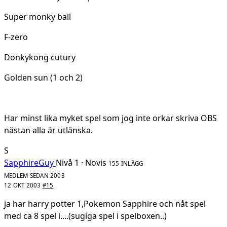
Super monky ball
F-zero
Donkykong cutury
Golden sun (1 och 2)
Har minst lika myket spel som jog inte orkar skriva OBS
nästan alla är utlänska.
S
SapphireGuy
Nivå 1 · Novis
155 INLÄGG
MEDLEM SEDAN 2003
12 OKT 2003
#15
ja har harry potter 1,Pokemon Sapphire och nåt spel
med ca 8 spel i....(sugíga spel i spelboxen..)