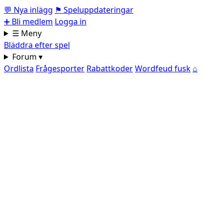
💬
Nya inlägg
⚑
Speluppdateringar
➕
Bli medlem
Logga in
☰ Meny
Bläddra efter spel
Forum ▾
Ordlista
Frågesporter
Rabattkoder
Wordfeud fusk
⌂