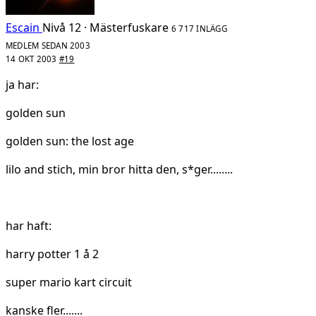
Escain
Nivå 12 · Mästerfuskare
6 717 INLÄGG
MEDLEM SEDAN 2003
14 OKT 2003
#19
ja har:
golden sun
golden sun: the lost age
lilo and stich, min bror hitta den, s*ger........
har haft:
harry potter 1 å 2
super mario kart circuit
kanske fler.......