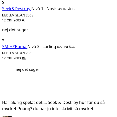
S
Seek&Destroy
Nivå 1 · Novis
49 INLÄGG
MEDLEM SEDAN 2003
12 OKT 2003
#3
nej det suger
*
*MiH*Puma
Nivå 3 · Lärling
627 INLÄGG
MEDLEM SEDAN 2003
12 OKT 2003
#4
nej det suger
Har aldrig spelat det!... Seek & Destroy hur får du så
mycket Poäng? du har ju inte skrivit så mycket!