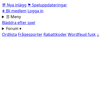
💬
Nya inlägg
⚑
Speluppdateringar
➕
Bli medlem
Logga in
☰ Meny
Bläddra efter spel
Forum ▾
Ordlista
Frågesporter
Rabattkoder
Wordfeud fusk
⌂