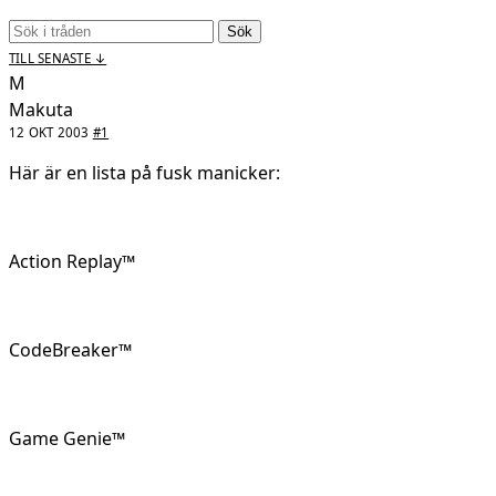
Sök
TILL SENASTE ↓
M
Makuta
12 OKT 2003
#1
Här är en lista på fusk manicker:
Action Replay™
CodeBreaker™
Game Genie™