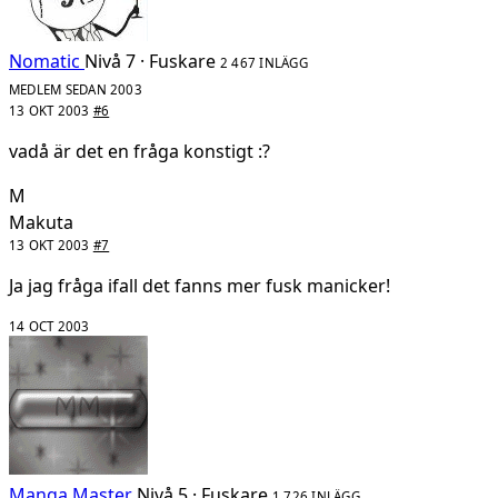
Nomatic
Nivå 7 · Fuskare
2 467 INLÄGG
MEDLEM SEDAN 2003
13 OKT 2003
#6
vadå är det en fråga konstigt :?
M
Makuta
13 OKT 2003
#7
Ja jag fråga ifall det fanns mer fusk manicker!
14 OCT 2003
Manga Master
Nivå 5 · Fuskare
1 726 INLÄGG