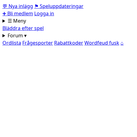
💬
Nya inlägg
⚑
Speluppdateringar
➕
Bli medlem
Logga in
☰ Meny
Bläddra efter spel
Forum ▾
Ordlista
Frågesporter
Rabattkoder
Wordfeud fusk
⌂