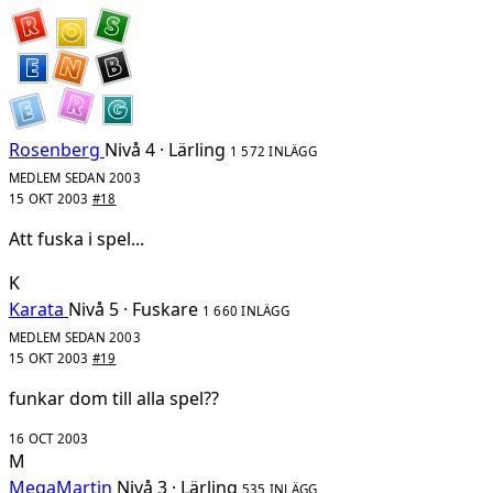
Rosenberg
Nivå 4 · Lärling
1 572 INLÄGG
MEDLEM SEDAN 2003
15 OKT 2003
#18
Att fuska i spel...
K
Karata
Nivå 5 · Fuskare
1 660 INLÄGG
MEDLEM SEDAN 2003
15 OKT 2003
#19
funkar dom till alla spel??
16 OCT 2003
M
MegaMartin
Nivå 3 · Lärling
535 INLÄGG