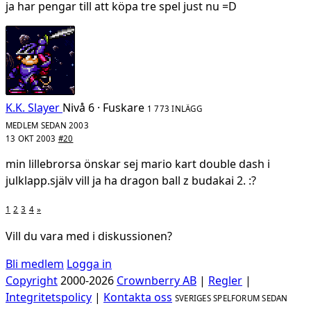
ja har pengar till att köpa tre spel just nu =D
K.K. Slayer
Nivå 6 · Fuskare
1 773 INLÄGG
MEDLEM SEDAN 2003
13 OKT 2003
#20
min lillebrorsa önskar sej mario kart double dash i
julklapp.själv vill ja ha dragon ball z budakai 2. :?
1
2
3
4
»
Vill du vara med i diskussionen?
Bli medlem
Logga in
Copyright
2000-2026
Crownberry AB
|
Regler
|
Integritetspolicy
|
Kontakta oss
SVERIGES SPELFORUM SEDAN