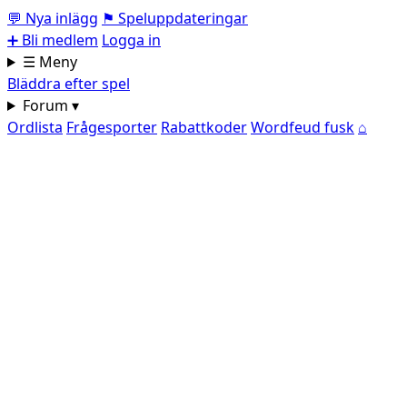
💬
Nya inlägg
⚑
Speluppdateringar
➕
Bli medlem
Logga in
☰ Meny
Bläddra efter spel
Forum ▾
Ordlista
Frågesporter
Rabattkoder
Wordfeud fusk
⌂