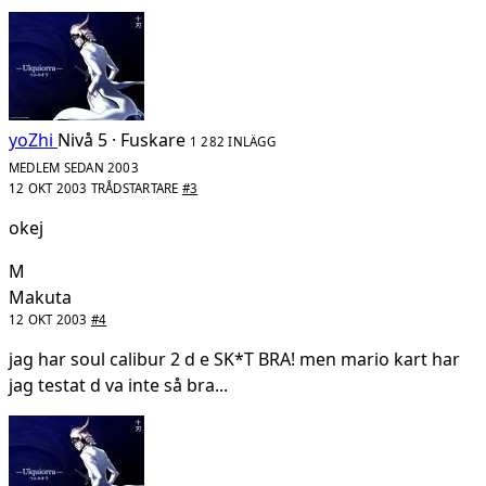
yoZhi
Nivå 5 · Fuskare
1 282 INLÄGG
MEDLEM SEDAN 2003
12 OKT 2003
TRÅDSTARTARE
#3
okej
M
Makuta
12 OKT 2003
#4
jag har soul calibur 2 d e SK*T BRA! men mario kart har
jag testat d va inte så bra...