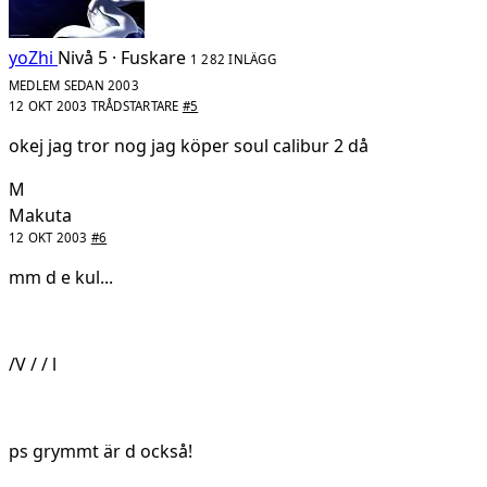
yoZhi
Nivå 5 · Fuskare
1 282 INLÄGG
MEDLEM SEDAN 2003
12 OKT 2003
TRÅDSTARTARE
#5
okej jag tror nog jag köper soul calibur 2 då
M
Makuta
12 OKT 2003
#6
mm d e kul...
/V / / l
ps grymmt är d också!