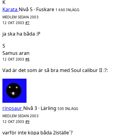
K
Karata
Nivå 5 · Fuskare
1 660 INLÄGG
MEDLEM SEDAN 2003
12 OKT 2003
#7
ja ska ha båda :P
S
Samus aran
12 OKT 2003
#8
Vad är det som är så bra med Soul calibur II :?:
rinosaur
Nivå 3 · Lärling
530 INLÄGG
MEDLEM SEDAN 2003
12 OKT 2003
#9
varför inte köpa båda 2iställe`?