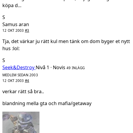
köpa d...
S
Samus aran
12 OKT 2003
#3
Tja, det värkar ju rätt kul men tänk om dom byger et nytt
hus :lol:
S
Seek&Destroy
Nivå 1 · Novis
49 INLÄGG
MEDLEM SEDAN 2003
12 OKT 2003
#4
verkar rätt så bra..
blandning mella gta och mafia/getaway