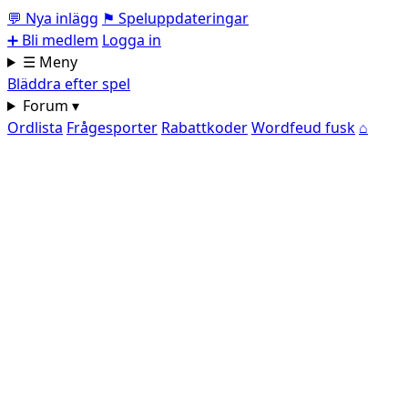
💬
Nya inlägg
⚑
Speluppdateringar
➕
Bli medlem
Logga in
☰ Meny
Bläddra efter spel
Forum ▾
Ordlista
Frågesporter
Rabattkoder
Wordfeud fusk
⌂