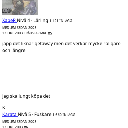
XabeR
Nivå 4 · Lärling
1 121 INLÄGG
MEDLEM SEDAN 2003
12 OKT 2003
TRÅDSTARTARE
#5
japp det liknar getaway men det verkar mycke roligare
och längre
jag ska lungt köpa det
K
Karata
Nivå 5 · Fuskare
1 660 INLÄGG
MEDLEM SEDAN 2003
12 OKT 2003
#6