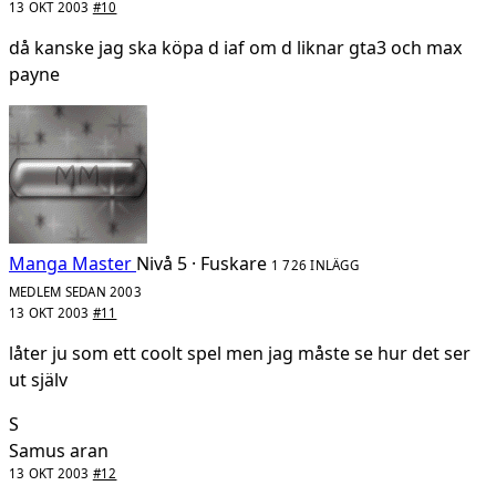
13 OKT 2003
#10
då kanske jag ska köpa d iaf om d liknar gta3 och max
payne
Manga Master
Nivå 5 · Fuskare
1 726 INLÄGG
MEDLEM SEDAN 2003
13 OKT 2003
#11
låter ju som ett coolt spel men jag måste se hur det ser
ut själv
S
Samus aran
13 OKT 2003
#12