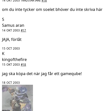
14 OKT 2003
TRÅDSTARTARE
#16
om du inte tycker om soelet bhöver du inte skriva här
S
Samus aran
14 OKT 2003
#17
JAJA, förlåt
15 OCT 2003
K
kingofthefire
15 OKT 2003
#18
jag ska köpa det när jag får ett gameqube!
18 OCT 2003