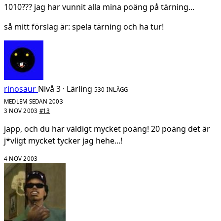
1010??? jag har vunnit alla mina poäng på tärning...
så mitt förslag är: spela tärning och ha tur!
rinosaur
Nivå 3 · Lärling
530 INLÄGG
MEDLEM SEDAN 2003
3 NOV 2003
#13
japp, och du har väldigt mycket poäng! 20 poäng det är
j*vligt mycket tycker jag hehe...!
4 NOV 2003