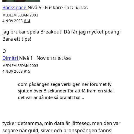
Backspace
Nivå 5 · Fuskare
1 327 INLÄGG
MEDLEM SEDAN 2003
4 NOV 2003
#14
Jag brukar spela Breakout! Då får jag mycket poäng!
Bara ett tips!
D
Dimitri
Nivå 1 · Novis
142 INLÄGG
MEDLEM SEDAN 2003
4 NOV 2003
#15
dom påoängen sega verkligen ner forumet fy
sjutton över 5 sekunder för att få fram en sida!
det var ändå inte så bra att ha!...
tycker detsamma, min data är jätteseg, men den var
segare när guld, silver och bronspoängen fanns!