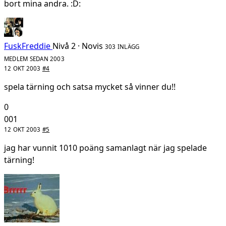
bort mina andra. :D:
FuskFreddie
Nivå 2 · Novis
303 INLÄGG
MEDLEM SEDAN 2003
12 OKT 2003
#4
spela tärning och satsa mycket så vinner du!!
0
001
12 OKT 2003
#5
jag har vunnit 1010 poäng samanlagt när jag spelade
tärning!