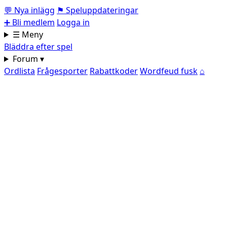
💬
Nya inlägg
⚑
Speluppdateringar
➕
Bli medlem
Logga in
☰ Meny
Bläddra efter spel
Forum ▾
Ordlista
Frågesporter
Rabattkoder
Wordfeud fusk
⌂