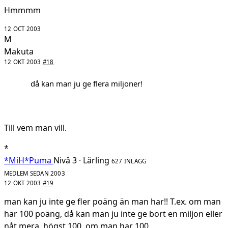
Hmmmm
12 OCT 2003
M
Makuta
12 OKT 2003
#18
då kan man ju ge flera miljoner!
Till vem man vill.
*
*MiH*Puma
Nivå 3 · Lärling
627 INLÄGG
MEDLEM SEDAN 2003
12 OKT 2003
#19
man kan ju inte ge fler poäng än man har!! T.ex. om man
har 100 poäng, då kan man ju inte ge bort en miljon eller
nåt mera, högst 100, om man har 100