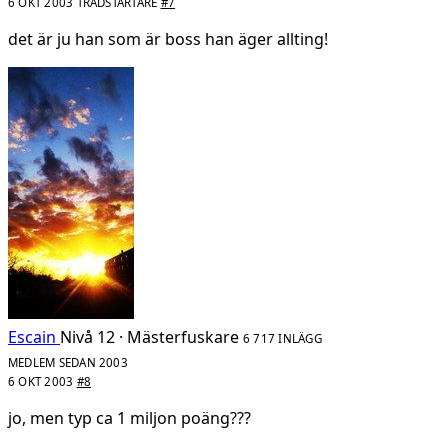
6 OKT 2003
TRÅDSTARTARE
#7
det är ju han som är boss han äger allting!
Escain
Nivå 12 · Mästerfuskare
6 717 INLÄGG
MEDLEM SEDAN 2003
6 OKT 2003
#8
jo, men typ ca 1 miljon poäng???