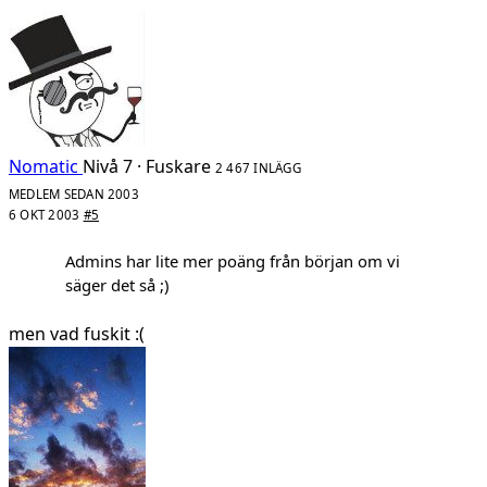
Nomatic
Nivå 7 · Fuskare
2 467 INLÄGG
MEDLEM SEDAN 2003
6 OKT 2003
#5
Admins har lite mer poäng från början om vi
säger det så ;)
men vad fuskit :(