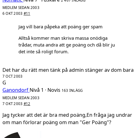
2 467 INLÄGG
MEDLEM SEDAN 2003
6 OKT 2003
#11
Jag vill bara påpeka att poäng ger spam
Alltså kommer man skriva massa onödiga
trådar, muta andra att ge poäng och då blir ju
det inte så roligt forum.
Det har du rätt men tänk på admin stänger av dom bara
7 OCT 2003
G
Ganondorf
Nivå 1 · Novis
163 INLÄGG
MEDLEM SEDAN 2003
7 OKT 2003
#12
Jag tycker att det är bra med poäng,En fråga jag undrar
om man förlorar poäng om man "Ger Poäng"?