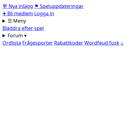
💬
Nya inlägg
⚑
Speluppdateringar
➕
Bli medlem
Logga in
☰ Meny
Bläddra efter spel
Forum ▾
Ordlista
Frågesporter
Rabattkoder
Wordfeud fusk
⌂