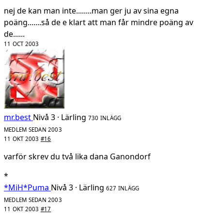
nej de kan man inte........man ger ju av sina egna
poäng.......så de e klart att man får mindre poäng av
de......
11 OCT 2003
mr.best
Nivå 3 · Lärling
730 INLÄGG
MEDLEM SEDAN 2003
11 OKT 2003
#16
varför skrev du två lika dana Ganondorf
*
*MiH*Puma
Nivå 3 · Lärling
627 INLÄGG
MEDLEM SEDAN 2003
11 OKT 2003
#17