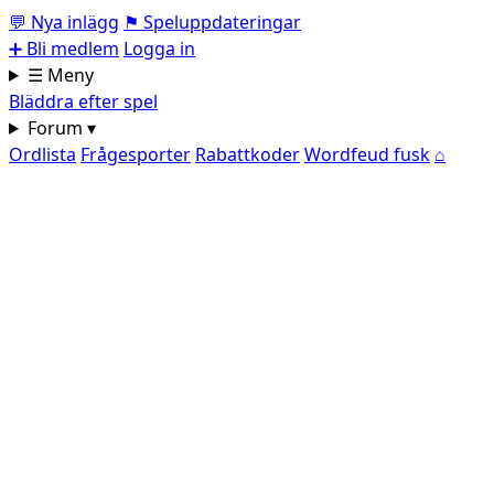
💬
Nya inlägg
⚑
Speluppdateringar
➕
Bli medlem
Logga in
☰ Meny
Bläddra efter spel
Forum ▾
Ordlista
Frågesporter
Rabattkoder
Wordfeud fusk
⌂