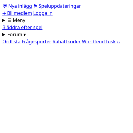
💬
Nya inlägg
⚑
Speluppdateringar
➕
Bli medlem
Logga in
☰ Meny
Bläddra efter spel
Forum ▾
Ordlista
Frågesporter
Rabattkoder
Wordfeud fusk
⌂