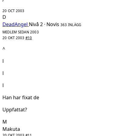
20 OCT 2003
D
DeadAngel
Nivå 2 · Novis
363 INLÄGG
MEDLEM SEDAN 2003
20 OKT 2003
#10
^
l
l
l
Han har fixat de
Uppfattat?
M
Makuta
20 OKT 2003
#11