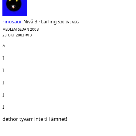
rinosaur
Nivå 3 · Lärling
530 INLÄGG
MEDLEM SEDAN 2003
23 OKT 2003
#13
^
I
I
I
I
I
dethör tyvärr inte till ämnet!