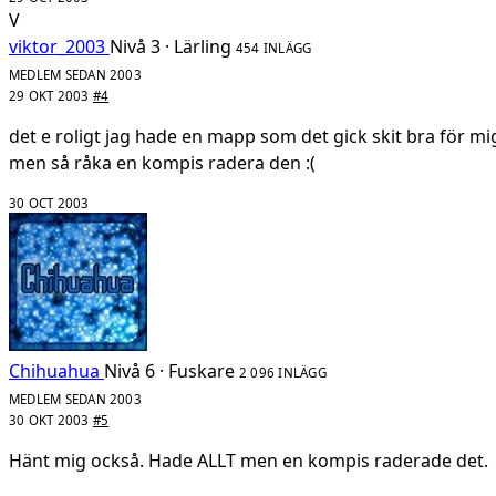
V
viktor_2003
Nivå 3 · Lärling
454 INLÄGG
MEDLEM SEDAN 2003
29 OKT 2003
#4
det e roligt jag hade en mapp som det gick skit bra för mi
men så råka en kompis radera den :(
30 OCT 2003
Chihuahua
Nivå 6 · Fuskare
2 096 INLÄGG
MEDLEM SEDAN 2003
30 OKT 2003
#5
Hänt mig också. Hade ALLT men en kompis raderade det.