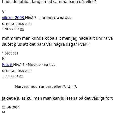
hade du jobbat länge med samma bana då, eller?
V
viktor_2003
Nivå 3 · Lärling
454 INLÄGG
MEDLEM SEDAN 2003
1 NOV 2003
#8
mmmmm man kunde köpa allt men jag hade allt undra vad
slutet plus att det bara var några dagar kvar :(
1 DEC 2003
B
Blaze
Nivå 1 · Novis
87 INLÄGG
MEDLEM SEDAN 2003
1 DEC 2003
#9
Harvest moon är bäst eller :?: :?: :?:
ja det e ju as kul men man kan ju lessna på det väldigt fort
25 JAN 2004
H