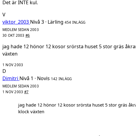
Det är INTE kul.
V
viktor_2003
Nivå 3 · Lärling
454 INLÄGG
MEDLEM SEDAN 2003
30 OKT 2003
#6
jag hade 12 hönor 12 kosor srörsta huset 5 stor gräs åkrar
växten
1 NOV 2003
D
Dimitri
Nivå 1 · Novis
142 INLÄGG
MEDLEM SEDAN 2003
1 NOV 2003
#7
jag hade 12 hönor 12 kosor srörsta huset 5 stor gräs åkr
klock växten