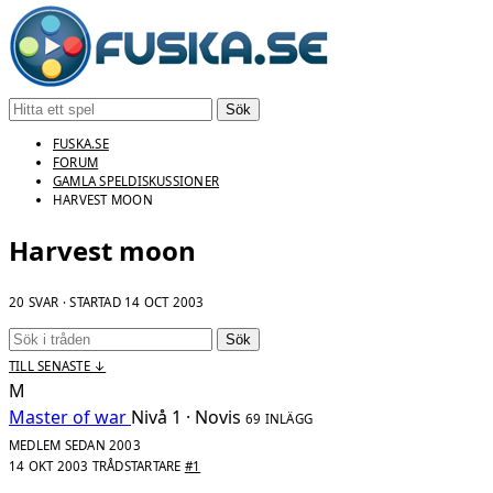
Sök
FUSKA.SE
FORUM
GAMLA SPELDISKUSSIONER
HARVEST MOON
Harvest moon
20 SVAR · STARTAD
14 OCT 2003
Sök
TILL SENASTE ↓
M
Master of war
Nivå 1 · Novis
69 INLÄGG
MEDLEM SEDAN 2003
14 OKT 2003
TRÅDSTARTARE
#1