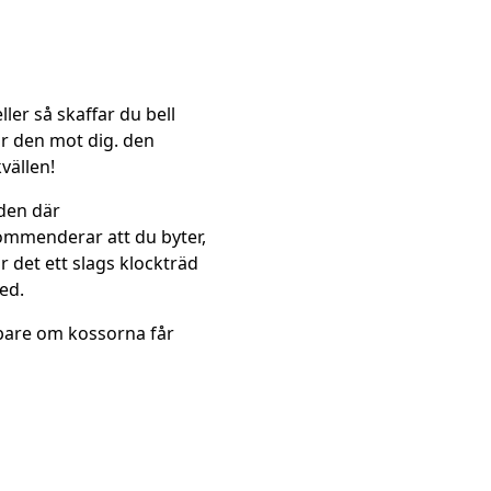
ler så skaffar du bell
ör den mot dig. den
vällen!
 den där
kommenderar att du byter,
r det ett slags klockträd
ed.
bbare om kossorna får