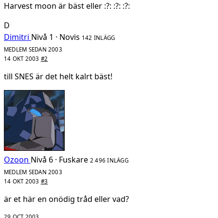
Harvest moon är bäst eller :?: :?: :?:
D
Dimitri
Nivå 1 · Novis
142 INLÄGG
MEDLEM SEDAN 2003
14 OKT 2003
#2
till SNES är det helt kalrt bäst!
Ozoon
Nivå 6 · Fuskare
2 496 INLÄGG
MEDLEM SEDAN 2003
14 OKT 2003
#3
är et här en onödig tråd eller vad?
29 OCT 2003