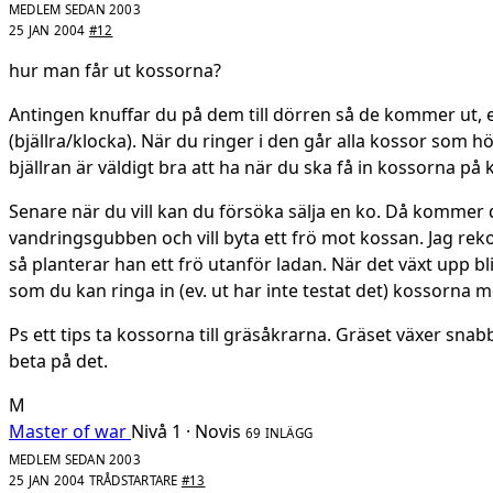
MEDLEM SEDAN 2003
25 JAN 2004
#12
hur man får ut kossorna?
Antingen knuffar du på dem till dörren så de kommer ut, el
(bjällra/klocka). När du ringer i den går alla kossor som h
bjällran är väldigt bra att ha när du ska få in kossorna på k
Senare när du vill kan du försöka sälja en ko. Då kommer
vandringsgubben och vill byta ett frö mot kossan. Jag re
så planterar han ett frö utanför ladan. När det växt upp bli
som du kan ringa in (ev. ut har inte testat det) kossorna m
Ps ett tips ta kossorna till gräsåkrarna. Gräset växer sna
beta på det.
M
Master of war
Nivå 1 · Novis
69 INLÄGG
MEDLEM SEDAN 2003
25 JAN 2004
TRÅDSTARTARE
#13