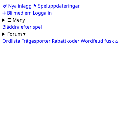
💬
Nya inlägg
⚑
Speluppdateringar
➕
Bli medlem
Logga in
☰ Meny
Bläddra efter spel
Forum ▾
Ordlista
Frågesporter
Rabattkoder
Wordfeud fusk
⌂