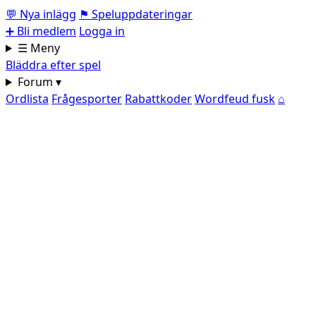
💬
Nya inlägg
⚑
Speluppdateringar
➕
Bli medlem
Logga in
☰ Meny
Bläddra efter spel
Forum ▾
Ordlista
Frågesporter
Rabattkoder
Wordfeud fusk
⌂