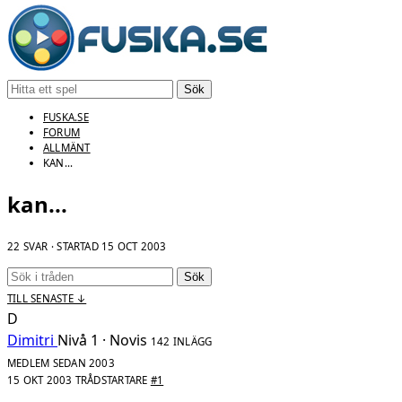
Sök
FUSKA.SE
FORUM
ALLMÄNT
KAN...
kan...
22 SVAR · STARTAD
15 OCT 2003
Sök
TILL SENASTE ↓
D
Dimitri
Nivå 1 · Novis
142 INLÄGG
MEDLEM SEDAN 2003
15 OKT 2003
TRÅDSTARTARE
#1