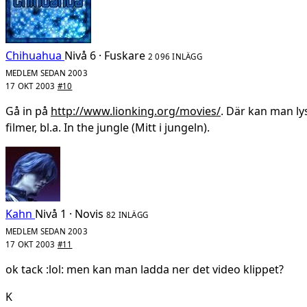
Chihuahua
Nivå 6 · Fuskare
2 096 INLÄGG
MEDLEM SEDAN 2003
17 OKT 2003
#10
Gå in på
http://www.lionking.org/movies/
. Där kan man ly
filmer, bl.a. In the jungle (Mitt i jungeln).
Kahn
Nivå 1 · Novis
82 INLÄGG
MEDLEM SEDAN 2003
17 OKT 2003
#11
ok tack :lol: men kan man ladda ner det video klippet?
K