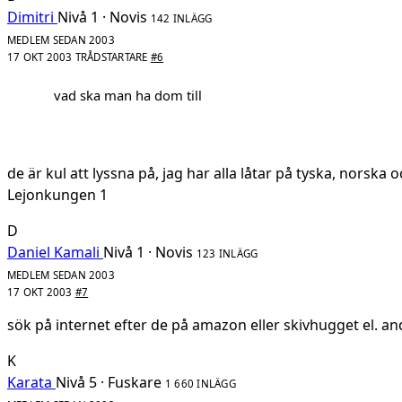
Dimitri
Nivå 1 · Novis
142 INLÄGG
MEDLEM SEDAN 2003
17 OKT 2003
TRÅDSTARTARE
#6
vad ska man ha dom till
de är kul att lyssna på, jag har alla låtar på tyska, norska
Lejonkungen 1
D
Daniel Kamali
Nivå 1 · Novis
123 INLÄGG
MEDLEM SEDAN 2003
17 OKT 2003
#7
sök på internet efter de på amazon eller skivhugget el. an
K
Karata
Nivå 5 · Fuskare
1 660 INLÄGG