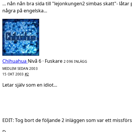
... nån nån bra sida till "lejonkungen2 simbas skatt"- låtar
några på engelska...
Chihuahua
Nivå 6 · Fuskare
2 096 INLÄGG
MEDLEM SEDAN 2003
15 OKT 2003
#2
Letar själv som en idiot...
EDIT: Tog bort de följande 2 inläggen som var ett missför
D