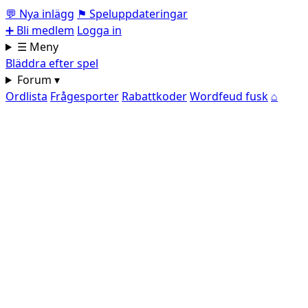
💬
Nya inlägg
⚑
Speluppdateringar
➕
Bli medlem
Logga in
☰ Meny
Bläddra efter spel
Forum ▾
Ordlista
Frågesporter
Rabattkoder
Wordfeud fusk
⌂