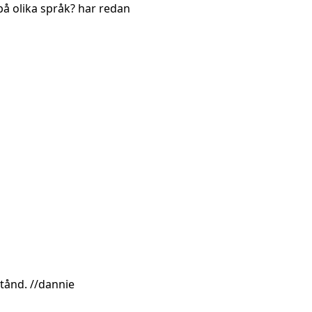
 på olika språk? har redan
stånd. //dannie