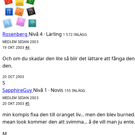
Rosenberg
Nivå 4 · Lärling
1 572 INLÄGG
MEDLEM SEDAN 2003
19 OKT 2003
#4
Och om du skadar den lite så blir det lättare att fånga d
den.
20 OCT 2003
S
SapphireGuy
Nivå 1 · Novis
155 INLÄGG
MEDLEM SEDAN 2003
20 OKT 2003
#5
min kompis fixa den till oranget liv... men den blev burn
mean look kommer den att svimma... å de vill man ju ente.
M