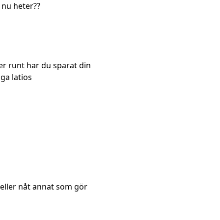
m nu heter??
er runt har du sparat din
ga latios
eller nåt annat som gör