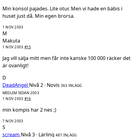
Min konsol pajades. Lite otur. Men vi hade en bäbis i
huset just då. Min egen brorsa.
1 NOV 2003
M
Makuta
1 NOV 2003
#15
Jag vill sälja mitt men får inte kanske 100 000 räcker det
är ovanligt!
D
DeadAngel
Nivå 2 · Novis
363 INLÄGG
MEDLEM SEDAN 2003
1 NOV 2003
#16
min kompis har 2 nes ;)
7 NOV 2003
S
scream
Nivå 3 · Lärling
487 INLÄGG