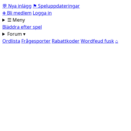
💬
Nya inlägg
⚑
Speluppdateringar
➕
Bli medlem
Logga in
☰ Meny
Bläddra efter spel
Forum ▾
Ordlista
Frågesporter
Rabattkoder
Wordfeud fusk
⌂