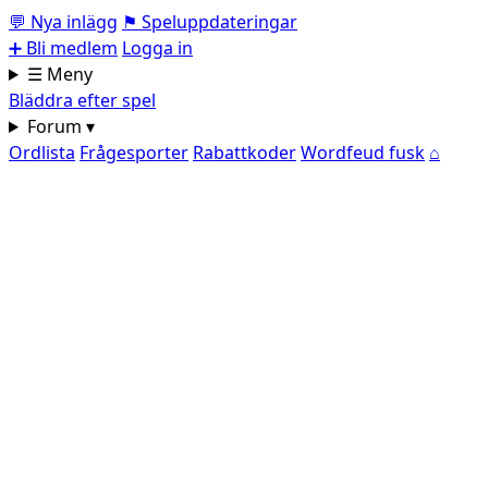
💬
Nya inlägg
⚑
Speluppdateringar
➕
Bli medlem
Logga in
☰ Meny
Bläddra efter spel
Forum ▾
Ordlista
Frågesporter
Rabattkoder
Wordfeud fusk
⌂