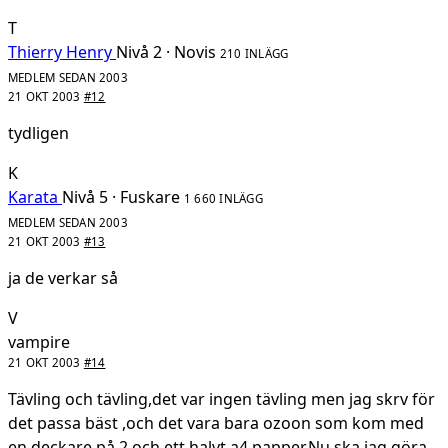
T
Thierry Henry
Nivå 2 · Novis
210 INLÄGG
MEDLEM SEDAN 2003
21 OKT 2003
#12
tydligen
K
Karata
Nivå 5 · Fuskare
1 660 INLÄGG
MEDLEM SEDAN 2003
21 OKT 2003
#13
ja de verkar så
V
vampire
21 OKT 2003
#14
Tävling och tävling,det var ingen tävling men jag skrv för
det passa bäst ,och det vara bara ozoon som kom med
en deckare på 2 och ett halvt a4 papper.Nu ska jag göra