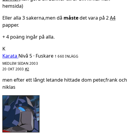
hemsida)
Eller alla 3 sakerna,men då
måste
det vara på 2
A4
papper.
+ 4 poäng ingår på alla.
K
Karata
Nivå 5 · Fuskare
1 660 INLÄGG
MEDLEM SEDAN 2003
20 OKT 2003
#2
men efter ett långt letande hittade dom peter,frank och
niklas