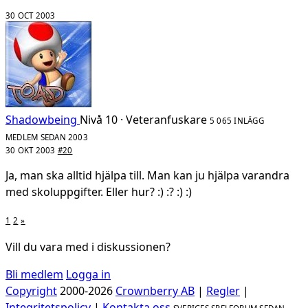
30 OCT 2003
Shadowbeing
Nivå 10 · Veteranfuskare
5 065 INLÄGG
MEDLEM SEDAN 2003
30 OKT 2003
#20
Ja, man ska alltid hjälpa till. Man kan ju hjälpa varandra
med skoluppgifter. Eller hur? :) :? :) :)
1
2
»
Vill du vara med i diskussionen?
Bli medlem
Logga in
Copyright
2000-2026
Crownberry AB
|
Regler
|
Integritetspolicy
|
Kontakta oss