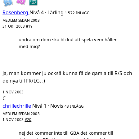
Rosenberg
Nivå 4 · Lärling
1 572 INLÄGG
MEDLEM SEDAN 2003
31 OKT 2003
#19
undra om dom ska bli kul att spela vem håller
med mig?
Ja, man kommer ju också kunna få de gamla till R/S och
de nya till FR/LG. :)
1 NOV 2003
C
chrillechrille
Nivå 1 · Novis
43 INLÄGG
MEDLEM SEDAN 2003
1 NOV 2003
#20
nej det kommer inte till GBA det kommer till