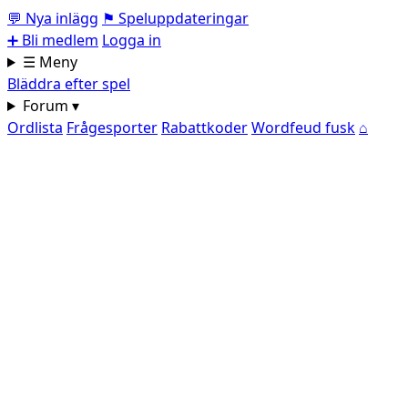
💬
Nya inlägg
⚑
Speluppdateringar
➕
Bli medlem
Logga in
☰ Meny
Bläddra efter spel
Forum ▾
Ordlista
Frågesporter
Rabattkoder
Wordfeud fusk
⌂