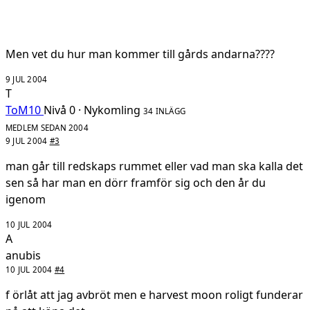
Men vet du hur man kommer till gårds andarna????
9 JUL 2004
T
ToM10
Nivå 0 · Nykomling
34 INLÄGG
MEDLEM SEDAN 2004
9 JUL 2004
#3
man går till redskaps rummet eller vad man ska kalla det
sen så har man en dörr framför sig och den år du
igenom
10 JUL 2004
A
anubis
10 JUL 2004
#4
f örlåt att jag avbröt men e harvest moon roligt funderar