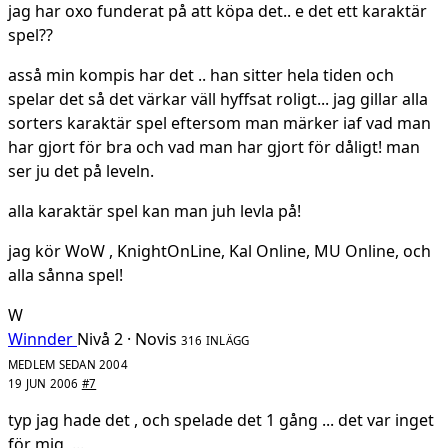
jag har oxo funderat på att köpa det.. e det ett karaktär
spel??
asså min kompis har det .. han sitter hela tiden och
spelar det så det värkar väll hyffsat roligt... jag gillar alla
sorters karaktär spel eftersom man märker iaf vad man
har gjort för bra och vad man har gjort för dåligt! man
ser ju det på leveln.
alla karaktär spel kan man juh levla på!
jag kör WoW , KnightOnLine, Kal Online, MU Online, och
alla sånna spel!
W
Winnder
Nivå 2 · Novis
316 INLÄGG
MEDLEM SEDAN 2004
19 JUN 2006
#7
typ jag hade det , och spelade det 1 gång ... det var inget
för mig ,...