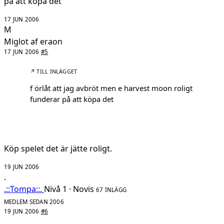
på att köpa det
17 JUN 2006
M
Miglot af eraon
17 JUN 2006
#5
↗ TILL INLÄGGET
f örlåt att jag avbröt men e harvest moon roligt
funderar på att köpa det
Köp spelet det är jätte roligt.
19 JUN 2006
.
.::Tompa::.
Nivå 1 · Novis
67 INLÄGG
MEDLEM SEDAN 2006
19 JUN 2006
#6