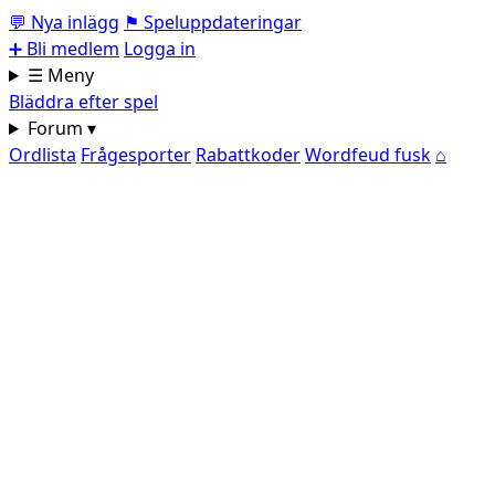
💬
Nya inlägg
⚑
Speluppdateringar
➕
Bli medlem
Logga in
☰ Meny
Bläddra efter spel
Forum ▾
Ordlista
Frågesporter
Rabattkoder
Wordfeud fusk
⌂